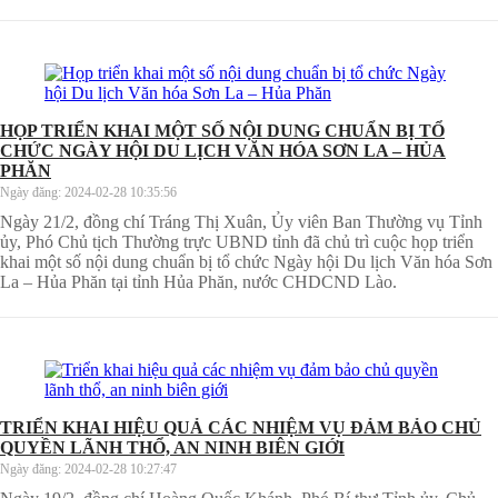
HỌP TRIỂN KHAI MỘT SỐ NỘI DUNG CHUẨN BỊ TỔ
CHỨC NGÀY HỘI DU LỊCH VĂN HÓA SƠN LA – HỦA
PHĂN
Ngày đăng:
2024-02-28 10:35:56
Ngày 21/2, đồng chí Tráng Thị Xuân, Ủy viên Ban Thường vụ Tỉnh
ủy, Phó Chủ tịch Thường trực UBND tỉnh đã chủ trì cuộc họp triển
khai một số nội dung chuẩn bị tổ chức Ngày hội Du lịch Văn hóa Sơn
La – Hủa Phăn tại tỉnh Hủa Phăn, nước CHDCND Lào.
TRIỂN KHAI HIỆU QUẢ CÁC NHIỆM VỤ ĐẢM BẢO CHỦ
QUYỀN LÃNH THỔ, AN NINH BIÊN GIỚI
Ngày đăng:
2024-02-28 10:27:47