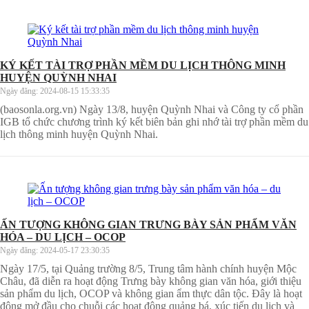
KÝ KẾT TÀI TRỢ PHẦN MỀM DU LỊCH THÔNG MINH
HUYỆN QUỲNH NHAI
Ngày đăng:
2024-08-15 15:33:35
(baosonla.org.vn) Ngày 13/8, huyện Quỳnh Nhai và Công ty cổ phần
IGB tổ chức chương trình ký kết biên bản ghi nhớ tài trợ phần mềm du
lịch thông minh huyện Quỳnh Nhai.
ẤN TƯỢNG KHÔNG GIAN TRƯNG BÀY SẢN PHẨM VĂN
HÓA – DU LỊCH – OCOP
Ngày đăng:
2024-05-17 23:30:35
Ngày 17/5, tại Quảng trường 8/5, Trung tâm hành chính huyện Mộc
Châu, đã diễn ra hoạt động Trưng bày không gian văn hóa, giới thiệu
sản phẩm du lịch, OCOP và không gian ẩm thực dân tộc. Đây là hoạt
động mở đầu cho chuỗi các hoạt động quảng bá, xúc tiến du lịch và