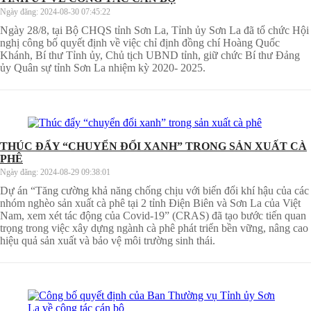
Ngày đăng:
2024-08-30 07:45:22
Ngày 28/8, tại Bộ CHQS tỉnh Sơn La, Tỉnh ủy Sơn La đã tổ chức Hội
nghị công bố quyết định về việc chỉ định đồng chí Hoàng Quốc
Khánh, Bí thư Tỉnh ủy, Chủ tịch UBND tỉnh, giữ chức Bí thư Đảng
ủy Quân sự tỉnh Sơn La nhiệm kỳ 2020- 2025.
THÚC ĐẨY “CHUYỂN ĐỔI XANH” TRONG SẢN XUẤT CÀ
PHÊ
Ngày đăng:
2024-08-29 09:38:01
Dự án “Tăng cường khả năng chống chịu với biến đổi khí hậu của các
nhóm nghèo sản xuất cà phê tại 2 tỉnh Điện Biên và Sơn La của Việt
Nam, xem xét tác động của Covid-19” (CRAS) đã tạo bước tiến quan
trọng trong việc xây dựng ngành cà phê phát triển bền vững, nâng cao
hiệu quả sản xuất và bảo vệ môi trường sinh thái.