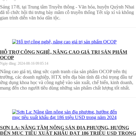
Sáng 17/8, tại Trung tâm Truyền thông - Văn hóa, huyện Quỳnh Nhai
đã tổ chức hội thi trưng bày mâm cỗ truyền thống Tết xíp xí và không
gian trình diễn văn hóa dân tộc.
HỖ TRỢ CÔNG NGHỆ, NÂNG CAO GIÁ TRỊ SẢN PHẨM
OCOP
Ngày đăng:
2024-08-16 09:05:14
Nâng cao giá trị, tăng sức cạnh tranh của sản phẩm OCOP trên thị
trường, các doanh nghiệp, HTX trên địa bàn tỉnh đã chú trọng đầu tư
ứng dụng khoa học và công nghệ vào sản xuất, chế biến, kinh doanh,
mang đến cho người tiêu dùng những sản phẩm chất lượng tốt nhất.
SƠN LA: NÂNG TẦM NÔNG SẢN ĐỊA PHƯƠNG, HƯỚNG
ĐẾN MỤC TIÊU XUẤT KHẨU ĐẠT 186 TRIỆU USD TRONG