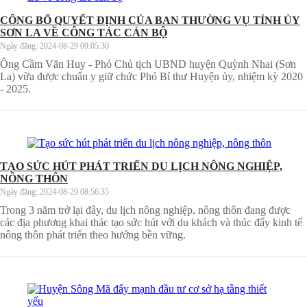
CÔNG BỐ QUYẾT ĐỊNH CỦA BAN THƯỜNG VỤ TỈNH ỦY
SƠN LA VỀ CÔNG TÁC CÁN BỘ
Ngày đăng:
2024-08-29 09:05:30
Ông Cầm Văn Huy - Phó Chủ tịch UBND huyện Quỳnh Nhai (Sơn
La) vừa được chuẩn y giữ chức Phó Bí thư Huyện ủy, nhiệm kỳ 2020
- 2025.
TẠO SỨC HÚT PHÁT TRIỂN DU LỊCH NÔNG NGHIỆP,
NÔNG THÔN
Ngày đăng:
2024-08-29 08:56:35
Trong 3 năm trở lại đây, du lịch nông nghiệp, nông thôn đang được
các địa phương khai thác tạo sức hút với du khách và thúc đẩy kinh tế
nông thôn phát triển theo hướng bền vững.