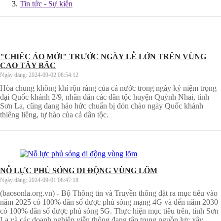
Tin tức - Sự kiện
"CHIẾC ÁO MỚI" TRƯỚC NGÀY LỄ LỚN TRÊN VÙNG
CAO TÂY BẮC
Ngày đăng:
2024-09-02 08:54:12
Hòa chung không khí rộn ràng của cả nước trong ngày kỷ niệm trọng
đại Quốc khánh 2/9, nhân dân các dân tộc huyện Quỳnh Nhai, tỉnh
Sơn La, cũng đang háo hức chuẩn bị đón chào ngày Quốc khánh
thiêng liêng, tự hào của cả dân tộc.
NỖ LỰC PHỦ SÓNG DI ĐỘNG VÙNG LÕM
Ngày đăng:
2024-09-01 08:47:18
(baosonla.org.vn) - Bộ Thông tin và Truyền thông đặt ra mục tiêu vào
năm 2025 có 100% dân số được phủ sóng mạng 4G và đến năm 2030
có 100% dân số được phủ sóng 5G. Thực hiện mục tiêu trên, tỉnh Sơn
La và các doanh nghiệp viễn thông đang tập trung nguồn lực xây