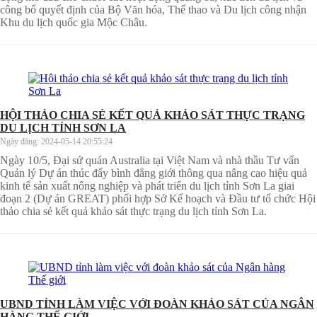
công bố quyết định của Bộ Văn hóa, Thể thao và Du lịch công nhận
Khu du lịch quốc gia Mộc Châu.
HỘI THẢO CHIA SẺ KẾT QUẢ KHẢO SÁT THỰC TRẠNG
DU LỊCH TỈNH SƠN LA
Ngày đăng:
2024-05-14 20:55:24
Ngày 10/5, Đại sứ quán Australia tại Việt Nam và nhà thầu Tư vấn
Quản lý Dự án thúc đẩy bình đẳng giới thông qua nâng cao hiệu quả
kinh tế sản xuất nông nghiệp và phát triển du lịch tỉnh Sơn La giai
đoạn 2 (Dự án GREAT) phối hợp Sở Kế hoạch và Đầu tư tổ chức Hội
thảo chia sẻ kết quả khảo sát thực trạng du lịch tỉnh Sơn La.
UBND TỈNH LÀM VIỆC VỚI ĐOÀN KHẢO SÁT CỦA NGÂN
HÀNG THẾ GIỚI