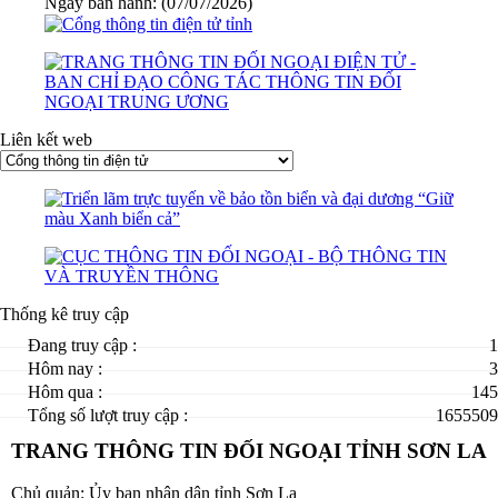
Ngày ban hành: (07/07/2026)
Liên kết web
Thống kê truy cập
Đang truy cập :
1
Hôm nay :
3
Hôm qua :
145
Tổng số lượt truy cập :
1655509
TRANG THÔNG TIN ĐỐI NGOẠI TỈNH SƠN LA
Chủ quản: Ủy ban nhân dân tỉnh Sơn La