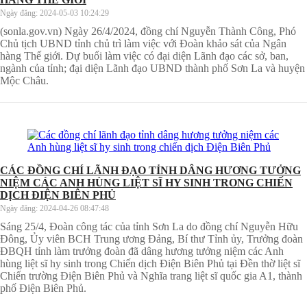
Ngày đăng:
2024-05-03 10:24:29
(sonla.gov.vn) Ngày 26/4/2024, đồng chí Nguyễn Thành Công, Phó
Chủ tịch UBND tỉnh chủ trì làm việc với Đoàn khảo sát của Ngân
hàng Thế giới. Dự buổi làm việc có đại diện Lãnh đạo các sở, ban,
ngành của tỉnh; đại diện Lãnh đạo UBND thành phố Sơn La và huyện
Mộc Châu.
CÁC ĐỒNG CHÍ LÃNH ĐẠO TỈNH DÂNG HƯƠNG TƯỞNG
NIỆM CÁC ANH HÙNG LIỆT SĨ HY SINH TRONG CHIẾN
DỊCH ĐIỆN BIÊN PHỦ
Ngày đăng:
2024-04-26 08:47:48
Sáng 25/4, Đoàn công tác của tỉnh Sơn La do đồng chí Nguyễn Hữu
Đông, Ủy viên BCH Trung ương Đảng, Bí thư Tỉnh ủy, Trưởng đoàn
ĐBQH tỉnh làm trưởng đoàn đã dâng hương tưởng niệm các Anh
hùng liệt sĩ hy sinh trong Chiến dịch Điện Biên Phủ tại Đền thờ liệt sĩ
Chiến trường Điện Biên Phủ và Nghĩa trang liệt sĩ quốc gia A1, thành
phố Điện Biên Phủ.