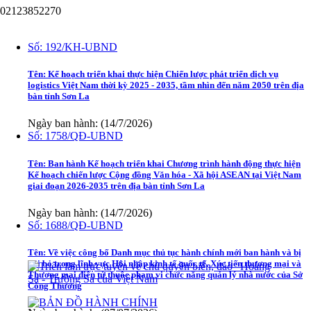
02123852270
Văn bản
Số:
192/KH-UBND
Tên:
Kế hoạch triển khai thực hiện Chiến lược phát triển dịch vụ
logistics Việt Nam thời kỳ 2025 - 2035, tầm nhìn đến năm 2050 trên địa
bàn tỉnh Sơn La
Ngày ban hành: (14/7/2026)
Số:
1758/QĐ-UBND
Tên:
Ban hành Kế hoạch triển khai Chương trình hành động thực hiện
Kế hoạch chiến lược Cộng đồng Văn hóa - Xã hội ASEAN tại Việt Nam
giai đoạn 2026-2035 trên địa bàn tỉnh Sơn La
Ngày ban hành: (14/7/2026)
Số:
1688/QĐ-UBND
Tên:
Về việc công bố Danh mục thủ tục hành chính mới ban hành và bị
bãi bỏ trong lĩnh vực Hội nhập kinh tế quốc tế, Xúc tiến thương mại và
Thương mại điện tử thuộc phạm vi chức năng quản lý nhà nước của Sở
Công Thương