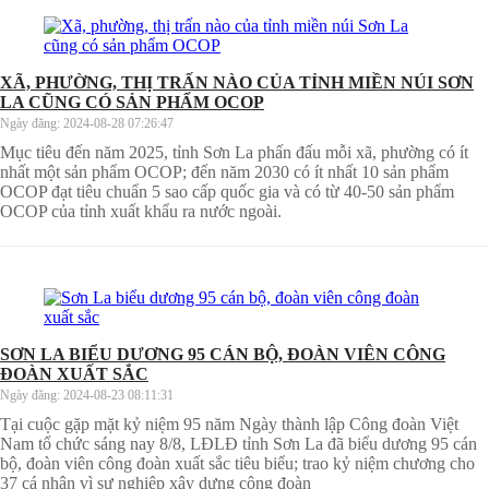
XÃ, PHƯỜNG, THỊ TRẤN NÀO CỦA TỈNH MIỀN NÚI SƠN
LA CŨNG CÓ SẢN PHẨM OCOP
Ngày đăng:
2024-08-28 07:26:47
Mục tiêu đến năm 2025, tỉnh Sơn La phấn đấu mỗi xã, phường có ít
nhất một sản phẩm OCOP; đến năm 2030 có ít nhất 10 sản phẩm
OCOP đạt tiêu chuẩn 5 sao cấp quốc gia và có từ 40-50 sản phẩm
OCOP của tỉnh xuất khẩu ra nước ngoài.
SƠN LA BIỂU DƯƠNG 95 CÁN BỘ, ĐOÀN VIÊN CÔNG
ĐOÀN XUẤT SẮC
Ngày đăng:
2024-08-23 08:11:31
Tại cuộc gặp mặt kỷ niệm 95 năm Ngày thành lập Công đoàn Việt
Nam tổ chức sáng nay 8/8, LĐLĐ tỉnh Sơn La đã biểu dương 95 cán
bộ, đoàn viên công đoàn xuất sắc tiêu biểu; trao kỷ niệm chương cho
37 cá nhân vì sự nghiệp xây dựng công đoàn