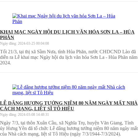
KHAI MẠC NGÀY HỘI DU LỊCH VĂN HÓA SƠN LA – HỦA
PHĂN
Ngày đăng:
2024-03-25 00:04:08
Tối 21/3, tại thị xã Sầm Nưa, tỉnh Hủa Phăn, nước CHDCND Lào đã
diễn ra Lễ khai mạc Ngày hội du lịch văn hóa Sơn La - Hủa Phăn năm
2024.
LỄ DÂNG HƯƠNG TƯỞNG NIỆM 80 NĂM NGÀY MẤT NHÀ
CÁCH MẠNG, LIỆT SĨ TÔ HIỆU
Ngày đăng:
2024-03-08 14:48:31
Ngày 7/3, tại thôn Xuân Cầu, xã Nghĩa Trụ, huyện Văn Giang, Tỉnh
ủy Hưng Yên đã tổ chức Lễ dâng hương tưởng niệm 80 năm ngày mất
của Nhà cách mạng, liệt sĩ Tô Hiệu (ngày 7/3/1944-7/3/2024).