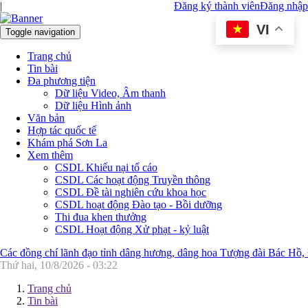
|
Đăng ký thành viên
Đăng nhập
VI
Toggle navigation
Trang chủ
Tin bài
Đa phương tiện
Dữ liệu Video, Âm thanh
Dữ liệu Hình ảnh
Văn bản
Hợp tác quốc tế
Khám phá Sơn La
Xem thêm
CSDL Khiếu nại tố cáo
CSDL Các hoạt động Truyền thông
CSDL Đề tài nghiên cứu khoa học
CSDL hoạt động Đào tạo - Bồi dưỡng
Thi đua khen thưởng
CSDL Hoạt động Xử phạt - kỷ luật
Các đồng chí lãnh đạo tỉnh dâng hương, dâng hoa Tượng đài Bác Hồ,
Thứ hai, 10/8/2026 - 03:22
Trang chủ
Tin bài