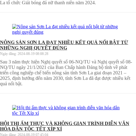
La tổ chức Giải bóng đá nữ thanh niên năm 2024.
NÔNG SẢN SƠN LA ĐẠT NHIỀU KẾT QUẢ NỔI BẬT TỪ
NHỮNG NGHỊ QUYẾT ĐÚNG
Ngày đăng:
2024-08-19 08:08:28
Sau 3 năm thực hiện Nghị quyết số 06-NQ/TU và Nghị quyết số 08-
NQ/TU ngày 21/1/2021 của Ban Chấp hành Đảng bộ tỉnh về phát
triển công nghiệp chế biến nông sản tỉnh Sơn La giai đoạn 2021 –
2025, định hướng đến năm 2030, tỉnh Sơn La đã đạt được nhiều kết
quả nổi bật.
HỘI THI ẨM THỰC VÀ KHÔNG GIAN TRÌNH DIỄN VĂN
HÓA DÂN TỘC TẾT XÍP XÍ
Ngày đăng:
2024-08-19 07:45:04