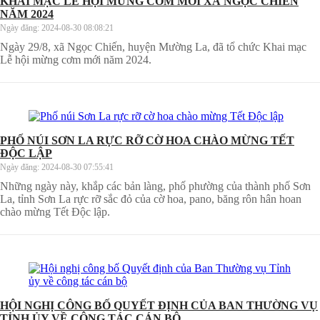
KHAI MẠC LỄ HỘI MỪNG CƠM MỚI XÃ NGỌC CHIẾN
NĂM 2024
Ngày đăng:
2024-08-30 08:08:21
Ngày 29/8, xã Ngọc Chiến, huyện Mường La, đã tổ chức Khai mạc
Lễ hội mừng cơm mới năm 2024.
PHỐ NÚI SƠN LA RỰC RỠ CỜ HOA CHÀO MỪNG TẾT
ĐỘC LẬP
Ngày đăng:
2024-08-30 07:55:41
Những ngày này, khắp các bản làng, phố phường của thành phố Sơn
La, tỉnh Sơn La rực rỡ sắc đỏ của cờ hoa, pano, băng rôn hân hoan
chào mừng Tết Độc lập.
HỘI NGHỊ CÔNG BỐ QUYẾT ĐỊNH CỦA BAN THƯỜNG VỤ
TỈNH ỦY VỀ CÔNG TÁC CÁN BỘ