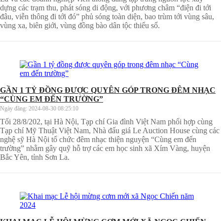
dựng các trạm thu, phát sóng di động, với phương châm “điện đi tới
đâu, viễn thông đi tới đó” phủ sóng toàn diện, bao trùm tới vùng sâu,
vùng xa, biên giới, vùng đồng bào dân tộc thiểu số.
GẦN 1 TỶ ĐỒNG ĐƯỢC QUYÊN GÓP TRONG ĐÊM NHẠC
“CÙNG EM ĐẾN TRƯỜNG”
Ngày đăng:
2024-08-30 08:25:10
Tối 28/8/202, tại Hà Nội, Tạp chí Gia đình Việt Nam phối hợp cùng
Tạp chí Mỹ Thuật Việt Nam, Nhà đấu giá Le Auction House cùng các
nghệ sỹ Hà Nội tổ chức đêm nhạc thiện nguyện “Cùng em đến
trường” nhằm gây quỹ hỗ trợ các em học sinh xã Xím Vàng, huyện
Bắc Yên, tỉnh Sơn La.