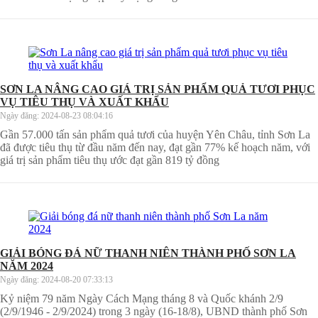
SƠN LA NÂNG CAO GIÁ TRỊ SẢN PHẨM QUẢ TƯƠI PHỤC
VỤ TIÊU THỤ VÀ XUẤT KHẨU
Ngày đăng:
2024-08-23 08:04:16
Gần 57.000 tấn sản phẩm quả tươi của huyện Yên Châu, tỉnh Sơn La
đã được tiêu thụ từ đầu năm đến nay, đạt gần 77% kế hoạch năm, với
giá trị sản phẩm tiêu thụ ước đạt gần 819 tỷ đồng
GIẢI BÓNG ĐÁ NỮ THANH NIÊN THÀNH PHỐ SƠN LA
NĂM 2024
Ngày đăng:
2024-08-20 07:33:13
Kỷ niệm 79 năm Ngày Cách Mạng tháng 8 và Quốc khánh 2/9
(2/9/1946 - 2/9/2024) trong 3 ngày (16-18/8), UBND thành phố Sơn