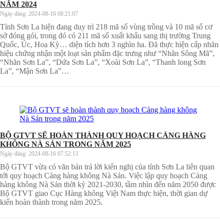
NĂM 2024
Ngày đăng:
2024-08-16 08:21:07
Tỉnh Sơn La hiện đang duy trì 218 mã số vùng trồng và 10 mã số cơ
sở đóng gói, trong đó có 211 mã số xuất khẩu sang thị trường Trung
Quốc, Úc, Hoa Kỳ… diện tích hơn 3 nghìn ha. Đã thực hiện cấp nhãn
hiệu chứng nhận một loạt sản phẩm đặc trưng như “Nhãn Sông Mã”,
“Nhãn Sơn La”, “Dứa Sơn La”, “Xoài Sơn La”, “Thanh long Sơn
La”, “Mận Sơn La”…
BỘ GTVT SẼ HOÀN THÀNH QUY HOẠCH CẢNG HÀNG
KHÔNG NÀ SẢN TRONG NĂM 2025
Ngày đăng:
2024-08-16 07:52:13
Bộ GTVT vừa có văn bản trả lời kiến nghị của tỉnh Sơn La liên quan
tới quy hoạch Cảng hàng không Nà Sản. Việc lập quy hoạch Cảng
hàng không Nà Sản thời kỳ 2021-2030, tầm nhìn đến năm 2050 được
Bộ GTVT giao Cục Hàng không Việt Nam thực hiện, thời gian dự
kiến hoàn thành trong năm 2025.