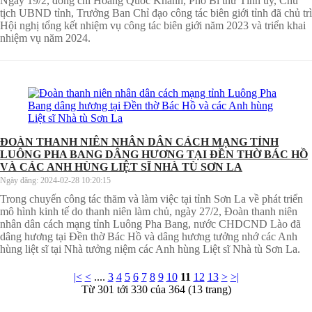
Ngày 19/2, đồng chí Hoàng Quốc Khánh, Phó Bí thư Tỉnh ủy, Chủ
tịch UBND tỉnh, Trưởng Ban Chỉ đạo công tác biên giới tỉnh đã chủ trì
Hội nghị tổng kết nhiệm vụ công tác biên giới năm 2023 và triển khai
nhiệm vụ năm 2024.
ĐOÀN THANH NIÊN NHÂN DÂN CÁCH MẠNG TỈNH
LUÔNG PHA BANG DÂNG HƯƠNG TẠI ĐỀN THỜ BÁC HỒ
VÀ CÁC ANH HÙNG LIỆT SĨ NHÀ TÙ SƠN LA
Ngày đăng:
2024-02-28 10:20:15
Trong chuyến công tác thăm và làm việc tại tỉnh Sơn La về phát triển
mô hình kinh tế do thanh niên làm chủ, ngày 27/2, Đoàn thanh niên
nhân dân cách mạng tỉnh Luông Pha Bang, nước CHDCND Lào đã
dâng hương tại Đền thờ Bác Hồ và dâng hương tưởng nhớ các Anh
hùng liệt sĩ tại Nhà tưởng niệm các Anh hùng Liệt sĩ Nhà tù Sơn La.
|<
<
....
3
4
5
6
7
8
9
10
11
12
13
>
>|
Từ 301 tới 330 của 364 (13 trang)