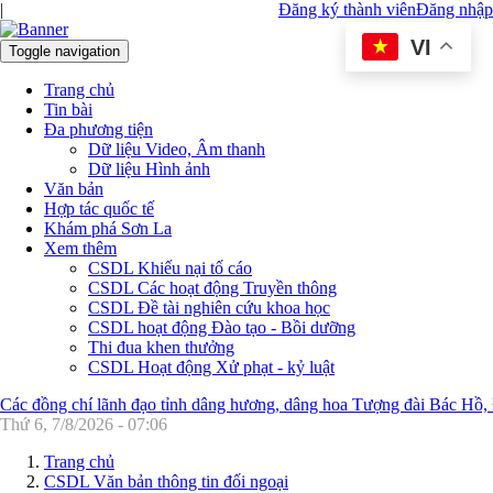
|
Đăng ký thành viên
Đăng nhập
VI
Toggle navigation
Trang chủ
Tin bài
Đa phương tiện
Dữ liệu Video, Âm thanh
Dữ liệu Hình ảnh
Văn bản
Hợp tác quốc tế
Khám phá Sơn La
Xem thêm
CSDL Khiếu nại tố cáo
CSDL Các hoạt động Truyền thông
CSDL Đề tài nghiên cứu khoa học
CSDL hoạt động Đào tạo - Bồi dưỡng
Thi đua khen thưởng
CSDL Hoạt động Xử phạt - kỷ luật
Các đồng chí lãnh đạo tỉnh dâng hương, dâng hoa Tượng đài Bác Hồ,
Thứ 6, 7/8/2026 - 07:06
Trang chủ
CSDL Văn bản thông tin đối ngoại