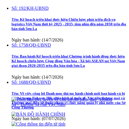
Số:
192/KH-UBND
Tên:
Kế hoạch triển khai thực hiện Chiến lược phát triển dịch vụ
logistics Việt Nam thời kỳ 2025 - 2035, tầm nhìn đến năm 2050 trên địa
bàn tỉnh Sơn La
Ngày ban hành: (14/7/2026)
Số:
1758/QĐ-UBND
Tên:
Ban hành Kế hoạch triển khai Chương trình hành động thực hiện
Kế hoạch chiến lược Cộng đồng Văn hóa - Xã hội ASEAN tại Việt Nam
giai đoạn 2026-2035 trên địa bàn tỉnh Sơn La
Ngày ban hành: (14/7/2026)
Số:
1688/QĐ-UBND
Tên:
Về việc công bố Danh mục thủ tục hành chính mới ban hành và bị
bãi bỏ trong lĩnh vực Hội nhập kinh tế quốc tế, Xúc tiến thương mại và
Thương mại điện tử thuộc phạm vi chức năng quản lý nhà nước của Sở
Công Thương
Ngày ban hành: (07/07/2026)