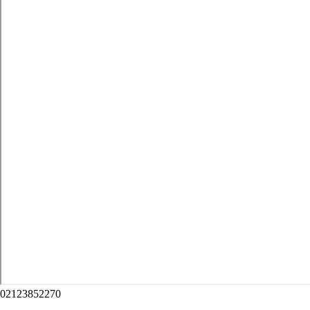
02123852270
new_documents