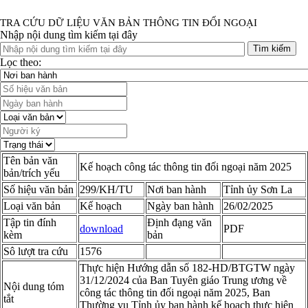
TRA CỨU DỮ LIỆU VĂN BẢN THÔNG TIN ĐỐI NGOẠI
Nhập nội dung tìm kiếm tại đây
Tìm kiếm
Lọc theo:
Tên bản văn
Kế hoạch công tác thông tin đối ngoại năm 2025
bản/trích yếu
Số hiệu văn bản
299/KH/TU
Nơi ban hành
Tỉnh ủy Sơn La
Loại văn bản
Kế hoạch
Ngày ban hành
26/02/2025
Tập tin đính
Định đạng văn
download
PDF
kèm
bản
Sô lượt tra cứu
1576
Thực hiện Hướng dẫn số 182-HD/BTGTW ngày
31/12/2024 của Ban Tuyên giáo Trung ương về
Nội dung tóm
công tác thông tin đối ngoại năm 2025, Ban
tắt
Thường vụ Tỉnh ủy ban hành kế hoạch thực hiện