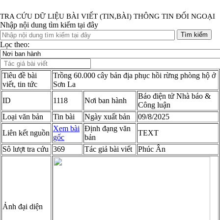
TRA CỨU DỮ LIỆU BÀI VIẾT (TIN,BÀI) THÔNG TIN ĐỐI NGOẠI
Nhập nội dung tìm kiếm tại đây
Tìm kiếm
Lọc theo:
Tiêu đề bài
Trồng 60.000 cây bản địa phục hồi rừng phòng hộ ở
viết, tin tức
Sơn La
Báo điện tử Nhà báo &
ID
1118
Nơi ban hành
Công luận
Loại văn bản
Tin bài
Ngày xuất bản
09/8/2025
Xem bài
Định đạng văn
Liên kết nguồn
TEXT
gốc
bản
Sô lượt tra cứu
369
Tác giả bài viết
Phúc Ân
Ảnh đại diện