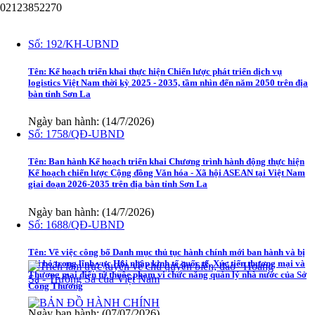
02123852270
Văn bản
Số:
192/KH-UBND
Tên:
Kế hoạch triển khai thực hiện Chiến lược phát triển dịch vụ
logistics Việt Nam thời kỳ 2025 - 2035, tầm nhìn đến năm 2050 trên địa
bàn tỉnh Sơn La
Ngày ban hành: (14/7/2026)
Số:
1758/QĐ-UBND
Tên:
Ban hành Kế hoạch triển khai Chương trình hành động thực hiện
Kế hoạch chiến lược Cộng đồng Văn hóa - Xã hội ASEAN tại Việt Nam
giai đoạn 2026-2035 trên địa bàn tỉnh Sơn La
Ngày ban hành: (14/7/2026)
Số:
1688/QĐ-UBND
Tên:
Về việc công bố Danh mục thủ tục hành chính mới ban hành và bị
bãi bỏ trong lĩnh vực Hội nhập kinh tế quốc tế, Xúc tiến thương mại và
Thương mại điện tử thuộc phạm vi chức năng quản lý nhà nước của Sở
Công Thương
Ngày ban hành: (07/07/2026)