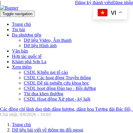
|
Đăng ký thành viên
Đăng nhập
VI
Toggle navigation
Trang chủ
Tin bài
Đa phương tiện
Dữ liệu Video, Âm thanh
Dữ liệu Hình ảnh
Văn bản
Hợp tác quốc tế
Khám phá Sơn La
Xem thêm
CSDL Khiếu nại tố cáo
CSDL Các hoạt động Truyền thông
CSDL Đề tài nghiên cứu khoa học
CSDL hoạt động Đào tạo - Bồi dưỡng
Thi đua khen thưởng
CSDL Hoạt động Xử phạt - kỷ luật
Các đồng chí lãnh đạo tỉnh dâng hương, dâng hoa Tượng đài Bác Hồ,
Chủ nhật, 9/8/2026 - 10:03
Trang chủ
Dữ liệu bài viết về thông tin đối ngoại