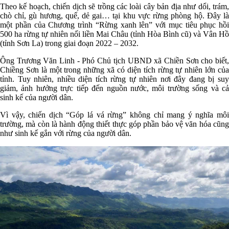
Theo kế hoạch, chiến dịch sẽ trồng các loài cây bản địa như dổi, trám,
chò chỉ, gù hương, quế, dẻ gai… tại khu vực rừng phòng hộ. Đây là
một phần của Chương trình “Rừng xanh lên” với mục tiêu phục hồi
500 ha rừng tự nhiên nối liền Mai Châu (tỉnh Hòa Bình cũ) và Vân Hồ
(tỉnh Sơn La) trong giai đoạn 2022 – 2032.
Ông Trương Văn Linh - Phó Chủ tịch UBND xã Chiền Sơn cho biết,
Chiềng Sơn là một trong những xã có diện tích rừng tự nhiên lớn của
tỉnh. Tuy nhiên, nhiều diện tích rừng tự nhiên nơi đây đang bị suy
giảm, ảnh hưởng trực tiếp đến nguồn nước, môi trường sống và cả
sinh kế của người dân.
Vì vậy, chiến dịch “Góp lá vá rừng” không chỉ mang ý nghĩa môi
trường, mà còn là hành động thiết thực góp phần bảo vệ văn hóa cũng
như sinh kế gắn với rừng của người dân.