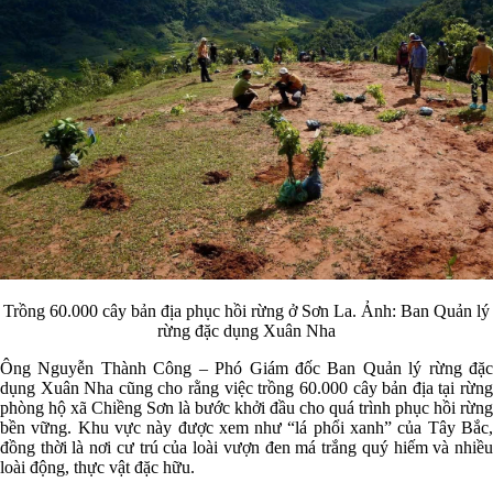
Trồng 60.000 cây bản địa phục hồi rừng ở Sơn La. Ảnh: Ban Quản lý
rừng đặc dụng Xuân Nha
Ông Nguyễn Thành Công – Phó Giám đốc Ban Quản lý rừng đặc
dụng Xuân Nha cũng cho rằng việc trồng 60.000 cây bản địa tại rừng
phòng hộ xã Chiềng Sơn là bước khởi đầu cho quá trình phục hồi rừng
bền vững. Khu vực này được xem như “lá phổi xanh” của Tây Bắc,
đồng thời là nơi cư trú của loài vượn đen má trắng quý hiếm và nhiều
loài động, thực vật đặc hữu.