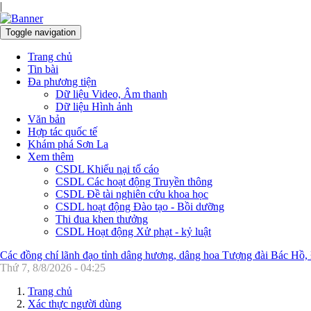
|
Toggle navigation
Trang chủ
Tin bài
Đa phương tiện
Dữ liệu Video, Âm thanh
Dữ liệu Hình ảnh
Văn bản
Hợp tác quốc tế
Khám phá Sơn La
Xem thêm
CSDL Khiếu nại tố cáo
CSDL Các hoạt động Truyền thông
CSDL Đề tài nghiên cứu khoa học
CSDL hoạt động Đào tạo - Bồi dưỡng
Thi đua khen thưởng
CSDL Hoạt động Xử phạt - kỷ luật
Các đồng chí lãnh đạo tỉnh dâng hương, dâng hoa Tượng đài Bác Hồ,
Thứ 7, 8/8/2026 - 04:25
Trang chủ
Xác thực người dùng