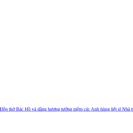
 Đền thờ Bác Hồ và dâng hương tưởng niệm các Anh hùng liệt sĩ Nhà 