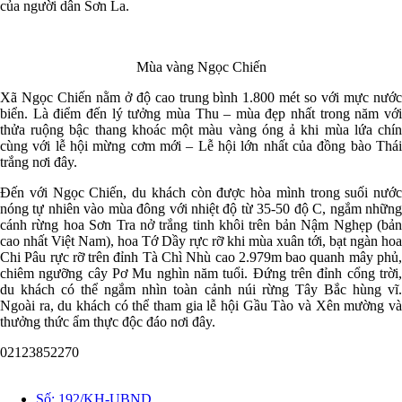
của người dân Sơn La.
Mùa vàng Ngọc Chiến
Xã Ngọc Chiến nằm ở độ cao trung bình 1.800 mét so với mực nước
biển. Là điểm đến lý tưởng mùa Thu – mùa đẹp nhất trong năm với
thửa ruộng bậc thang khoác một màu vàng óng ả khi mùa lứa chín
cùng với lễ hội mừng cơm mới – Lễ hội lớn nhất của đồng bào Thái
trắng nơi đây.
Đến với Ngọc Chiến, du khách còn được hòa mình trong suối nước
nóng tự nhiên vào mùa đông với nhiệt độ từ 35-50 độ C, ngắm những
cánh rừng hoa Sơn Tra nở trắng tinh khôi trên bản Nậm Nghẹp (bản
cao nhất Việt Nam), hoa Tớ Dầy rực rỡ khi mùa xuân tới, bạt ngàn hoa
Chi Pâu rực rỡ trên đỉnh Tà Chì Nhù cao 2.979m bao quanh mây phủ,
chiêm ngưỡng cây Pơ Mu nghìn năm tuổi. Đứng trên đỉnh cổng trời,
du khách có thể ngắm nhìn toàn cảnh núi rừng Tây Bắc hùng vĩ.
Ngoài ra, du khách có thể tham gia lễ hội Gầu Tào và Xên mường và
thưởng thức ẩm thực độc đáo nơi đây.
02123852270
Văn bản
Số:
192/KH-UBND