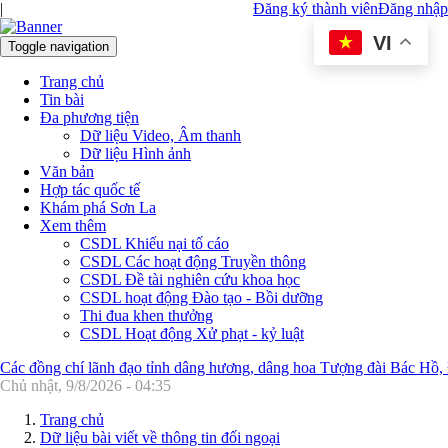
|
Đăng ký thành viên
Đăng nhập
VI
Toggle navigation
Trang chủ
Tin bài
Đa phương tiện
Dữ liệu Video, Âm thanh
Dữ liệu Hình ảnh
Văn bản
Hợp tác quốc tế
Khám phá Sơn La
Xem thêm
CSDL Khiếu nại tố cáo
CSDL Các hoạt động Truyền thông
CSDL Đề tài nghiên cứu khoa học
CSDL hoạt động Đào tạo - Bồi dưỡng
Thi đua khen thưởng
CSDL Hoạt động Xử phạt - kỷ luật
Các đồng chí lãnh đạo tỉnh dâng hương, dâng hoa Tượng đài Bác Hồ,
Chủ nhật, 9/8/2026 - 04:35
Trang chủ
Dữ liệu bài viết về thông tin đối ngoại