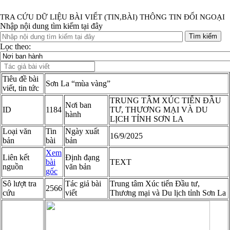
TRA CỨU DỮ LIỆU BÀI VIẾT (TIN,BÀI) THÔNG TIN ĐỐI NGOẠI
Nhập nội dung tìm kiếm tại đây
Tìm kiếm
Lọc theo:
Tiêu đề bài
Sơn La “mùa vàng”
viết, tin tức
TRUNG TÂM XÚC TIẾN ĐẦU
Nơi ban
ID
1184
TƯ, THƯƠNG MẠI VÀ DU
hành
LỊCH TỈNH SƠN LA
Loại văn
Tin
Ngày xuất
16/9/2025
bản
bài
bản
Xem
Liên kết
Định đạng
bài
TEXT
nguồn
văn bản
gốc
Sô lượt tra
Tác giả bài
Trung tâm Xúc tiến Đầu tư,
2566
cứu
viết
Thương mại và Du lịch tỉnh Sơn La