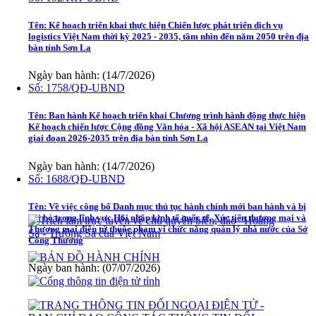
Tên:
Kế hoạch triển khai thực hiện Chiến lược phát triển dịch vụ
logistics Việt Nam thời kỳ 2025 - 2035, tầm nhìn đến năm 2050 trên địa
bàn tỉnh Sơn La
Ngày ban hành: (14/7/2026)
Số:
1758/QĐ-UBND
Tên:
Ban hành Kế hoạch triển khai Chương trình hành động thực hiện
Kế hoạch chiến lược Cộng đồng Văn hóa - Xã hội ASEAN tại Việt Nam
giai đoạn 2026-2035 trên địa bàn tỉnh Sơn La
Ngày ban hành: (14/7/2026)
Số:
1688/QĐ-UBND
Tên:
Về việc công bố Danh mục thủ tục hành chính mới ban hành và bị
bãi bỏ trong lĩnh vực Hội nhập kinh tế quốc tế, Xúc tiến thương mại và
Thương mại điện tử thuộc phạm vi chức năng quản lý nhà nước của Sở
Công Thương
Ngày ban hành: (07/07/2026)