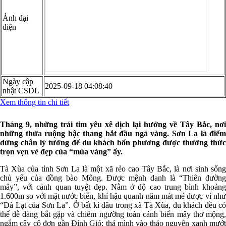
Ảnh đại
diện
Ngày cập
2025-09-18 04:08:40
nhật CSDL
Xem thông tin chi tiết
Tháng 9, những trái tim yêu xê dịch lại hướng về Tây Bắc, nơi
những thửa ruộng bậc thang bắt đầu ngả vàng. Sơn La là điểm
dừng chân lý tưởng để du khách bốn phương được thưởng thức
trọn vẹn vẻ đẹp của “mùa vàng” ấy.
Tà Xùa của tỉnh Sơn La là một xã rẻo cao Tây Bắc, là nơi sinh sống
chủ yếu của đồng bào Mông. Được mệnh danh là “Thiên đường
mây”, với cảnh quan tuyệt đẹp. Nằm ở độ cao trung bình khoảng
1.600m so với mặt nước biển, khí hậu quanh năm mát mẻ được ví như
“Đà Lạt của Sơn La”. Ở bất kì đâu trong xã Tà Xùa, du khách đều có
thể dễ dàng bắt gặp và chiêm ngưỡng toàn cảnh biển mây thơ mộng,
ngắm cây cô đơn gần Đỉnh Gió; thả mình vào thảo nguyên xanh mướt