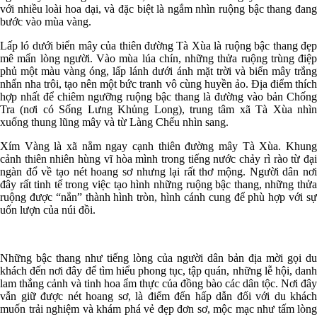
với nhiều loài hoa dại, và đặc biệt là ngắm nhìn ruộng bậc thang đang
bước vào mùa vàng.
Lấp ló dưới biển mây của thiên đường Tà Xùa là ruộng bậc thang đẹp
mê mẩn lòng người. Vào mùa lúa chín, những thửa ruộng trùng điệp
phủ một màu vàng óng, lấp lánh dưới ánh mặt trời và biển mây trắng
nhẩn nha trôi, tạo nên một bức tranh vô cùng huyền ảo. Địa điểm thích
hợp nhất để chiêm ngưỡng ruộng bậc thang là đường vào bản Chống
Tra (nơi có Sống Lưng Khủng Long), trung tâm xã Tà Xùa nhìn
xuống thung lũng mây và từ Làng Chếu nhìn sang.
Xím Vàng là xã nằm ngay cạnh thiên đường mây Tà Xùa. Khung
cảnh thiên nhiên hùng vĩ hòa mình trong tiếng nước chảy rì rào từ đại
ngàn đổ về tạo nét hoang sơ nhưng lại rất thơ mộng. Người dân nơi
đây rất tinh tế trong việc tạo hình những ruộng bậc thang, những thửa
ruộng được “nắn” thành hình tròn, hình cánh cung để phù hợp với sự
uốn lượn của núi đồi.
Những bậc thang như tiếng lòng của người dân bản địa mời gọi du
khách đến nơi đây để tìm hiểu phong tục, tập quán, những lễ hội, danh
lam thắng cảnh và tinh hoa ẩm thực của đồng bào các dân tộc. Nơi đây
vẫn giữ được nét hoang sơ, là điểm đến hấp dẫn đối với du khách
muốn trải nghiệm và khám phá vẻ đẹp đơn sơ, mộc mạc như tấm lòng