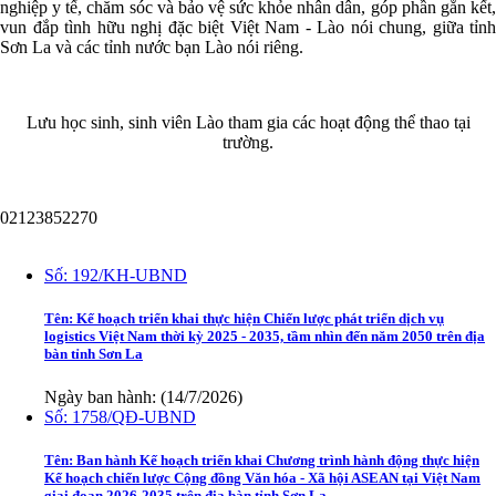
nghiệp y tế, chăm sóc và bảo vệ sức khỏe nhân dân, góp phần gắn kết,
vun đắp tình hữu nghị đặc biệt Việt Nam - Lào nói chung, giữa tỉnh
Sơn La và các tỉnh nước bạn Lào nói riêng.
Lưu học sinh, sinh viên Lào tham gia các hoạt động thể thao tại
trường.
02123852270
Văn bản
Số:
192/KH-UBND
Tên:
Kế hoạch triển khai thực hiện Chiến lược phát triển dịch vụ
logistics Việt Nam thời kỳ 2025 - 2035, tầm nhìn đến năm 2050 trên địa
bàn tỉnh Sơn La
Ngày ban hành: (14/7/2026)
Số:
1758/QĐ-UBND
Tên:
Ban hành Kế hoạch triển khai Chương trình hành động thực hiện
Kế hoạch chiến lược Cộng đồng Văn hóa - Xã hội ASEAN tại Việt Nam
giai đoạn 2026-2035 trên địa bàn tỉnh Sơn La