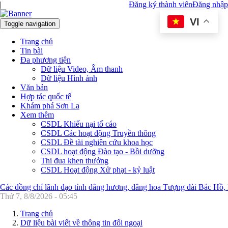
|
Đăng ký thành viên
Đăng nhập
VI
Toggle navigation
Trang chủ
Tin bài
Đa phương tiện
Dữ liệu Video, Âm thanh
Dữ liệu Hình ảnh
Văn bản
Hợp tác quốc tế
Khám phá Sơn La
Xem thêm
CSDL Khiếu nại tố cáo
CSDL Các hoạt động Truyền thông
CSDL Đề tài nghiên cứu khoa học
CSDL hoạt động Đào tạo - Bồi dưỡng
Thi đua khen thưởng
CSDL Hoạt động Xử phạt - kỷ luật
Các đồng chí lãnh đạo tỉnh dâng hương, dâng hoa Tượng đài Bác Hồ,
Thứ 7, 8/8/2026 - 05:45
Trang chủ
Dữ liệu bài viết về thông tin đối ngoại