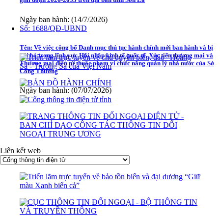
Ngày ban hành: (14/7/2026)
Số:
1688/QĐ-UBND
Tên:
Về việc công bố Danh mục thủ tục hành chính mới ban hành và bị
bãi bỏ trong lĩnh vực Hội nhập kinh tế quốc tế, Xúc tiến thương mại và
Thương mại điện tử thuộc phạm vi chức năng quản lý nhà nước của Sở
Công Thương
Ngày ban hành: (07/07/2026)
Liên kết web