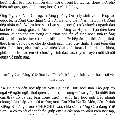
hướng dẫn lưu học sinh ổn định nơi ở trong ký túc xá, đồng thời phổ
biến nội quy, quy định trong học tập và sinh hoạt.
Ông Nguyễn Viết Chung, Trưởng phòng Quản lý sinh viên - Hợp tác
quốc tế, Trường Cao đẳng Y tế Sơn La, cho biết: Năm nay, nhà trường
tiếp nhận mới 74 lưu học sinh Lào sang học tập ở 3 chuyên ngành đào
tạo hệ cao đẳng, gồm: Dược sĩ, điều dưỡng và Hộ sinh. Tạo điều kiện
thuận lợi cho các em trong quá trình học tập và sinh hoạt, nhà trường
đã bố trí khu ký túc xá riêng biệt, tổ chức bếp ăn tập thể, đồng thời,
thực hiện đầy đủ các chế độ chính sách theo quy định. Trong tuần đầu
tiên nhập học, nhà trường sẽ triển khai sinh hoạt chính trị đầu khóa,
phổ biến cho các em về chương trình đào tạo, tuyên truyền một số nội
dung về pháp luật.
Trường Cao đẳng Y tế Sơn La đón các lưu học sinh Lào khóa mới về
nhập học.
Xa gia đình đến học tập tại Sơn La, nhiều lưu học sinh Lào gặp trở
ngại về ngôn ngữ, thói quen sinh hoạt, nhưng với sự giúp đỡ nhiệt tình
của thầy cô và các bạn trong trường, giúp lưu học sinh Lào nhanh
chóng hòa nhập với môi trường mới. Em Khạ Na Ta Môn, đến từ tỉnh
Xiêng Khoảng, nước CHDCND Lào, chia sẻ: Trường Cao đẳng Y tế
Sơn La có cơ sở vật chất tốt, giúp em và các bạn có điều kiện học tập,