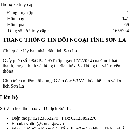
Thống kê truy cập
Đang truy cập :
1
Hôm nay :
141
Hôm qua :
69
Tổng số lượt truy cập :
1655334
TRANG THÔNG TIN ĐỐI NGOẠI TỈNH SƠN LA
Chủ quản: Ủy ban nhân dân tỉnh Sơn La
Giấy phép số: 98/GP-TTĐT cấp ngày 17/5/2024 của Cục Phát
thanh, truyền hình và thông tin điện tử - Bộ Thông tin và Truyền
thông
Chịu trách nhiệm nội dung: Giám đốc Sở Văn hóa thể thao và Du
lịch Sơn La
Liên hệ
Sở Văn hóa thể thao và Du lịch Sơn La
Điện thoại: 02123852270 -
Fax: 02123852270
Email: svhttdl@sonla.gov.vn
Địa chỉ: Đường Khau Cả, Tổ 8, Phường Tô Hiệu, Thành phố