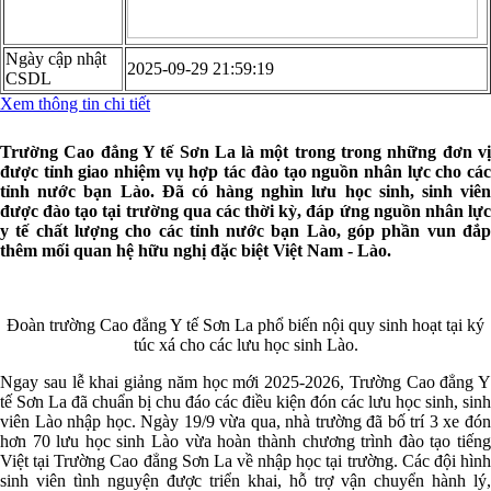
Ngày cập nhật
2025-09-29 21:59:19
CSDL
Xem thông tin chi tiết
Trường Cao đẳng Y tế Sơn La là một trong trong những đơn vị
được tỉnh giao nhiệm vụ hợp tác đào tạo nguồn nhân lực cho các
tỉnh nước bạn Lào. Đã có hàng nghìn lưu học sinh, sinh viên
được đào tạo tại trường qua các thời kỳ, đáp ứng nguồn nhân lực
y tế chất lượng cho các tỉnh nước bạn Lào, góp phần vun đắp
thêm mối quan hệ hữu nghị đặc biệt Việt Nam - Lào.
Đoàn trường Cao đẳng Y tế Sơn La phổ biến nội quy sinh hoạt tại ký
túc xá cho các lưu học sinh Lào.
Ngay sau lễ khai giảng năm học mới 2025-2026, Trường Cao đẳng Y
tế Sơn La đã chuẩn bị chu đáo các điều kiện đón các lưu học sinh, sinh
viên Lào nhập học. Ngày 19/9 vừa qua, nhà trường đã bố trí 3 xe đón
hơn 70 lưu học sinh Lào vừa hoàn thành chương trình đào tạo tiếng
Việt tại Trường Cao đẳng Sơn La về nhập học tại trường. Các đội hình
sinh viên tình nguyện được triển khai, hỗ trợ vận chuyển hành lý,