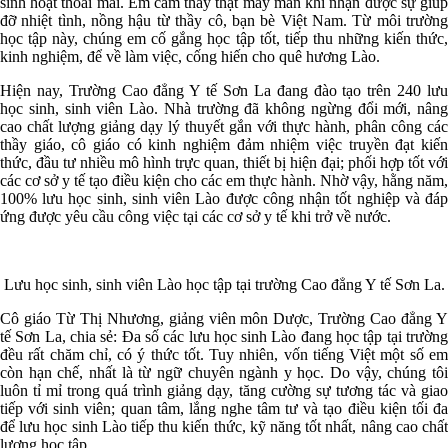
sinh hoạt thoải mái. Em cảm thấy thật may mắn khi nhận được sự giúp
đỡ nhiệt tình, nồng hậu từ thầy cô, bạn bè Việt Nam. Từ môi trường
học tập này, chúng em cố gắng học tập tốt, tiếp thu những kiến thức,
kinh nghiệm, để về làm việc, cống hiến cho quê hương Lào.
Hiện nay, Trường Cao đẳng Y tế Sơn La đang đào tạo trên 240 lưu
học sinh, sinh viên Lào. Nhà trường đã không ngừng đổi mới, nâng
cao chất lượng giảng dạy lý thuyết gắn với thực hành, phân công các
thầy giáo, cô giáo có kinh nghiệm đảm nhiệm việc truyền đạt kiến
thức, đầu tư nhiều mô hình trực quan, thiết bị hiện đại; phối hợp tốt với
các cơ sở y tế tạo điều kiện cho các em thực hành. Nhờ vậy, hằng năm,
100% lưu học sinh, sinh viên Lào được công nhận tốt nghiệp và đáp
ứng được yêu cầu công việc tại các cơ sở y tế khi trở về nước.
Lưu học sinh, sinh viên Lào học tập tại trường Cao đẳng Y tế Sơn La.
Cô giáo Từ Thị Nhương, giảng viên môn Dược, Trường Cao đẳng Y
tế Sơn La, chia sẻ: Đa số các lưu học sinh Lào đang học tập tại trường
đều rất chăm chỉ, có ý thức tốt. Tuy nhiên, vốn tiếng Việt một số em
còn hạn chế, nhất là từ ngữ chuyên ngành y học. Do vậy, chúng tôi
luôn tỉ mỉ trong quá trình giảng dạy, tăng cường sự tương tác và giao
tiếp với sinh viên; quan tâm, lắng nghe tâm tư và tạo điều kiện tối đa
để lưu học sinh Lào tiếp thu kiến thức, kỹ năng tốt nhất, nâng cao chất
lượng học tập.