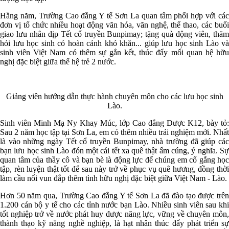
Hằng năm, Trường Cao đẳng Y tế Sơn La quan tâm phối hợp với các
đơn vị tổ chức nhiều hoạt động văn hóa, văn nghệ, thể thao, các buổi
giao lưu nhân dịp Tết cổ truyền Bunpimay; tặng quà động viên, thăm
hỏi lưu học sinh có hoàn cảnh khó khăn... giúp lưu học sinh Lào và
sinh viên Việt Nam có thêm sự gắn kết, thúc đẩy mối quan hệ hữu
nghị đặc biệt giữa thế hệ trẻ 2 nước.
Giảng viên hướng dẫn thực hành chuyên môn cho các lưu học sinh
Lào.
Sinh viên Minh Mạ Ny Khay Múc, lớp Cao đẳng Dược K12, bày tỏ:
Sau 2 năm học tập tại Sơn La, em có thêm nhiều trải nghiệm mới. Nhất
là vào những ngày Tết cổ truyền Bunpimay, nhà trường đã giúp các
bạn lưu học sinh Lào đón một cái tết xa quê thật ấm cúng, ý nghĩa. Sự
quan tâm của thầy cô và bạn bè là động lực để chúng em cố gắng học
tập, rèn luyện thật tốt để sau này trở về phục vụ quê hương, đồng thời
làm cầu nối vun đắp thêm tình hữu nghị đặc biệt giữa Việt Nam - Lào.
Hơn 50 năm qua, Trường Cao đẳng Y tế Sơn La đã đào tạo được trên
1.200 cán bộ y tế cho các tỉnh nước bạn Lào. Nhiều sinh viên sau khi
tốt nghiệp trở về nước phát huy được năng lực, vững về chuyên môn,
thành thạo kỹ năng nghề nghiệp, là hạt nhân thúc đẩy phát triển sự