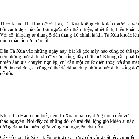
Theo Khúc Thị Hạnh (Sơn La), Tà Xùa không chỉ khiến người ta yêu
bởi cảnh đẹp mà còn bởi người dân thân thiện, nhiệt tình, hiếu khách.
Với cô, khoảng từ tháng 5 đến tháng 10 chính là khi Tà Xùa khoác lên
mình màu áo rực rỡ nhất.
Đến Tà Xùa vào những ngày này, bất kể góc máy nào cũng có thể tạo
nên những bức ảnh tràn đầy sức sống, đầy chất thơ. Không cần phải là
nhiếp ảnh gia chuyên nghiệp, chỉ cần một chiếc điện thoại và ánh mắt
biết tìm cái đẹp, ai cũng có thể dễ dàng chụp những bức ảnh “sống ảo”
để đời.
Khúc Thị Hạnh cho biết, đến Tà Xùa mùa này đừng quên đến với
thảo nguyên. Nơi đây có những đồi cỏ trải dài, lộng gió khiến ai nấy
tưởng đang lạc bước giữa vùng cao nguyên châu Âu.
Cây cô đơn Tà Xùa - biểu tượng đặc trưng của vùng đất này cũng là