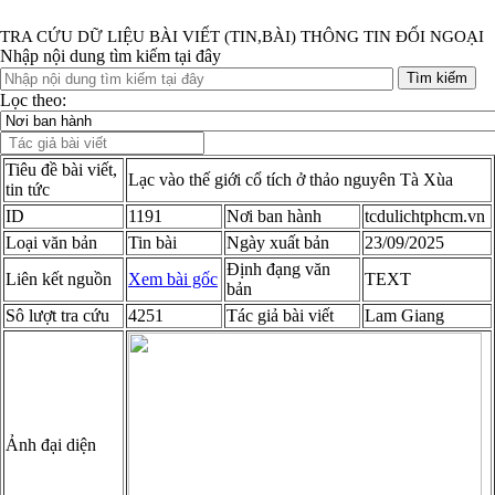
TRA CỨU DỮ LIỆU BÀI VIẾT (TIN,BÀI) THÔNG TIN ĐỐI NGOẠI
Nhập nội dung tìm kiếm tại đây
Tìm kiếm
Lọc theo:
Tiêu đề bài viết,
Lạc vào thế giới cổ tích ở thảo nguyên Tà Xùa
tin tức
ID
1191
Nơi ban hành
tcdulichtphcm.vn
Loại văn bản
Tin bài
Ngày xuất bản
23/09/2025
Định đạng văn
Liên kết nguồn
Xem bài gốc
TEXT
bản
Sô lượt tra cứu
4251
Tác giả bài viết
Lam Giang
Ảnh đại diện