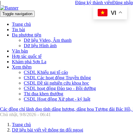
|
Đăng ký thành viên
Đăng nhập
VI
Toggle navigation
Trang chủ
Tin bài
Đa phương tiện
Dữ liệu Video, Âm thanh
Dữ liệu Hình ảnh
Văn bản
Hợp tác quốc tế
Khám phá Sơn La
Xem thêm
CSDL Khiếu nại tố cáo
CSDL Các hoạt động Truyền thông
CSDL Đề tài nghiên cứu khoa học
CSDL hoạt động Đào tạo - Bồi dưỡng
Thi đua khen thưởng
CSDL Hoạt động Xử phạt - kỷ luật
Các đồng chí lãnh đạo tỉnh dâng hương, dâng hoa Tượng đài Bác Hồ,
Chủ nhật, 9/8/2026 - 06:41
Trang chủ
Dữ liệu bài viết về thông tin đối ngoại