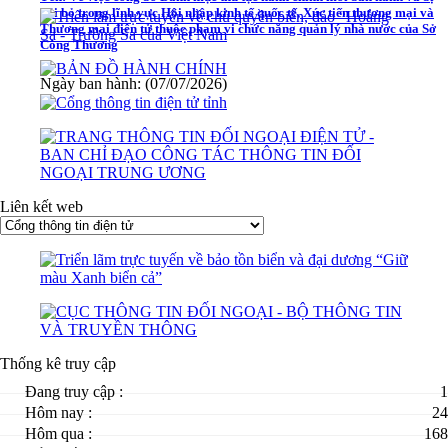
bãi bỏ trong lĩnh vực Hội nhập kinh tế quốc tế, Xúc tiến thương mại và
Thương mại điện tử thuộc phạm vi chức năng quản lý nhà nước của Sở
Công Thương
Ngày ban hành: (07/07/2026)
Liên kết web
Thống kê truy cập
Đang truy cập :
1
Hôm nay :
24
Hôm qua :
168