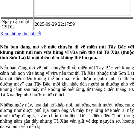
Ngày cập nhật
2025-09-29 22:17:59
CSDL
Xem thông tin chi tiết
Nếu bạn đang mơ về một chuyến đi về miền núi Tây Bắc với
khung cảnh núi non vừa hùng vĩ vừa nên thơ thì Tà Xùa (thuộc
tỉnh Sơn La) là một điểm đến không thể bỏ qua.
Nếu bạn đang mơ về một chuyến đi về miền núi Tây Bắc với khung
cảnh núi non vừa hùng vĩ vừa nên thơ thì Tà Xùa (thuộc tỉnh Sơn La)
là một điểm đến không thể bỏ qua. Vốn được mệnh danh là “thiên
đường mây” của Tây Bắc, mỗi khi nhắc đến người ta thường nhớ về
khung cảnh săn mây mà không hề biết rằng, từ tháng 5 đến tháng 10,
Tà Xùa đẹp như bước ra từ cổ tích.
Những ngày này, hoa dại nở khắp nơi, núi rừng xanh mướt, từng cung
đường như được phủ lụa xanh óng và mây bay lững lờ khiến ai nấy
như tưởng đang lạc vào chốn thần tiên. Dù là điểm đến “hot” trong
những năm gần đây nhưng Tà Xùa vẫn giữ vẻ đẹp nguyên sơ, hoang
dã và bình yên đến lạ.