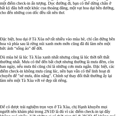
một điểm check-in ấn tượng. Dọc đường đi, bạn có thể dừng chân ở
bất kỳ đâu bởi một khúc cua thoáng đãng, một vạt hoa dại bên đường,
cho đến những con dốc đều rất nên thơ.
Đặc biệt, hoa dại ở Tà Xùa nở rất nhiều vào mùa hè, chỉ cần đứng bên
hoa và phía sau là rừng núi xanh mơn mởn cũng đã đủ làm nên một
bức ảnh “sống ảo” để đời.
Dù mùa hè là lúc Tà Xùa xanh nhất nhưng cũng là lúc thời tiết thất
thường nhất. Mưa có thể đến bất chợt nhưng thường là mưa đêm, còn
ban ngày, nếu mưa thì cũng chỉ là những cơn mưa ngắn. Đặc biệt, các
điểm check-in không mưa cùng lúc, nên bạn vẫn có thể linh hoạt di
chuyển để "né mưa, đón nắng". Chính sự thay đổi thất thường ấy lại
làm nên một Tà Xùa với vẻ đẹp rất riêng.
Để có được trải nghiệm trọn vẹn ở Tà Xùa, chị Hạnh khuyên mọi
người nên khám phá trong 2N1Đ là đủ vì các điểm check-in tại đây