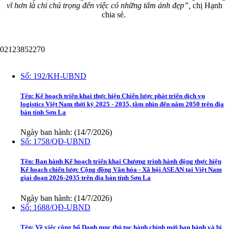
vĩ hơn là chỉ chú trọng đến việc có những tấm ảnh đẹp”,
chị Hạnh
chia sẻ.
02123852270
Văn bản
Số:
192/KH-UBND
Tên:
Kế hoạch triển khai thực hiện Chiến lược phát triển dịch vụ
logistics Việt Nam thời kỳ 2025 - 2035, tầm nhìn đến năm 2050 trên địa
bàn tỉnh Sơn La
Ngày ban hành: (14/7/2026)
Số:
1758/QĐ-UBND
Tên:
Ban hành Kế hoạch triển khai Chương trình hành động thực hiện
Kế hoạch chiến lược Cộng đồng Văn hóa - Xã hội ASEAN tại Việt Nam
giai đoạn 2026-2035 trên địa bàn tỉnh Sơn La
Ngày ban hành: (14/7/2026)
Số:
1688/QĐ-UBND
Tên:
Về việc công bố Danh mục thủ tục hành chính mới ban hành và bị