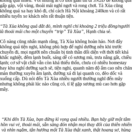
không quá nhiều. Với những ai có thời gian thì đi 3N2Đ để không quá
gấp gáp, vội vàng, thoải mái nghỉ ngơi và rong chơi. Tà Xùa cũng
không quá xa hay khó đi, chỉ cách Hà Nội khoảng 240km và có rất
nhiều tuyến xe khách nên rất thuận tiện.
“Tà Xùa không quá đắt đỏ, mình nghĩ chỉ khoảng 2 triệu đồng/người
là thoải mái cho một chuyến “trip” Tà Xùa”,
Hạnh chia sẻ.
Cô nàng cũng nhấn mạnh rằng, Tà Xùa không hoàn hảo. Nơi đây
không quá tiện nghi, không phù hợp để nghỉ dưỡng nên khi trước
chuyến đi, mọi người nên chuẩn bị tinh thần đối diện với thời tiết khá
khắc nghiệt, đêm lạnh buốt, sáng dễ có sương mù, trưa nắng gắt, chiều
lạnh; cơ sở vật chất vẫn còn khá thiếu thốn, chưa có nhiều homestay
hay khu nghỉ dưỡng sạch sẽ, tiện nghi, quanh năm độ ẩm cao nên chăn
màn thường xuyên ẩm lạnh, đường xá đi lại quanh co, đèo dốc và
xuống cấp. Dù nói đến Tà Xùa nhiều người thường nghĩ đến mây
nhưng không phải lúc nào cũng có, tỉ lệ gặp sương mù cao hơn gặp
mây.
“Khi đến Tà Xùa, bạn đừng kì vọng quá nhiều. Bạn hãy giữ một tâm
hồn vui vẻ, thoải mái, sẵn sàng đón nhận mọi thay đổi của thiên nhiên
và nhìn ngắm, tận hưởng một Tà Xùa thật xanh, thật hoang sơ, hùng