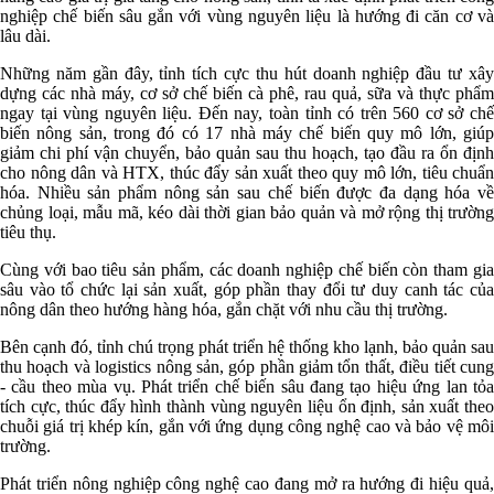
nghiệp chế biến sâu gắn với vùng nguyên liệu là hướng đi căn cơ và
lâu dài.
Những năm gần đây, tỉnh tích cực thu hút doanh nghiệp đầu tư xây
dựng các nhà máy, cơ sở chế biến cà phê, rau quả, sữa và thực phẩm
ngay tại vùng nguyên liệu. Đến nay, toàn tỉnh có trên 560 cơ sở chế
biến nông sản, trong đó có 17 nhà máy chế biến quy mô lớn, giúp
giảm chi phí vận chuyển, bảo quản sau thu hoạch, tạo đầu ra ổn định
cho nông dân và HTX, thúc đẩy sản xuất theo quy mô lớn, tiêu chuẩn
hóa. Nhiều sản phẩm nông sản sau chế biến được đa dạng hóa về
chủng loại, mẫu mã, kéo dài thời gian bảo quản và mở rộng thị trường
tiêu thụ.
Cùng với bao tiêu sản phẩm, các doanh nghiệp chế biến còn tham gia
sâu vào tổ chức lại sản xuất, góp phần thay đổi tư duy canh tác của
nông dân theo hướng hàng hóa, gắn chặt với nhu cầu thị trường.
Bên cạnh đó, tỉnh chú trọng phát triển hệ thống kho lạnh, bảo quản sau
thu hoạch và logistics nông sản, góp phần giảm tổn thất, điều tiết cung
- cầu theo mùa vụ. Phát triển chế biến sâu đang tạo hiệu ứng lan tỏa
tích cực, thúc đẩy hình thành vùng nguyên liệu ổn định, sản xuất theo
chuỗi giá trị khép kín, gắn với ứng dụng công nghệ cao và bảo vệ môi
trường.
Phát triển nông nghiệp công nghệ cao đang mở ra hướng đi hiệu quả,