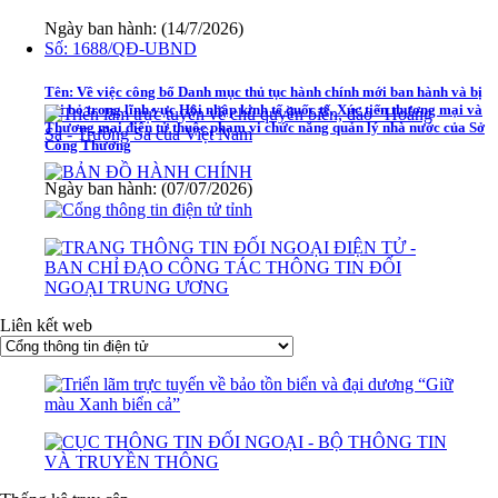
Ngày ban hành: (14/7/2026)
Số:
1688/QĐ-UBND
Tên:
Về việc công bố Danh mục thủ tục hành chính mới ban hành và bị
bãi bỏ trong lĩnh vực Hội nhập kinh tế quốc tế, Xúc tiến thương mại và
Thương mại điện tử thuộc phạm vi chức năng quản lý nhà nước của Sở
Công Thương
Ngày ban hành: (07/07/2026)
Liên kết web