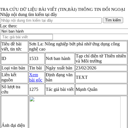
TRA CỨU DỮ LIỆU BÀI VIẾT (TIN,BÀI) THÔNG TIN ĐỐI NGOẠI
Nhập nội dung tìm kiếm tại đây
Tìm kiếm
Lọc theo:
Tiêu đề bài
Sơn La: Nông nghiệp bứt phá nhờ ứng dụng công
viết, tin tức
nghệ cao
Tạp chí điện tử Thiên nhiên
ID
1533
Nơi ban hành
và Môi trường
Loại văn bản
Tin bài
Ngày xuất bản
23/02/2026
Liên kết
Xem
Định đạng văn
TEXT
nguồn
bài gốc
bản
Sô lượt tra
1275
Tác giả bài viết
Mạnh Quân
cứu
Ảnh đại diện