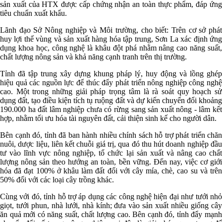
sản xuất của HTX được cấp chứng nhận an toàn thực phẩm, đáp ứng
tiêu chuẩn xuất khẩu.
Lãnh đạo Sở Nông nghiệp và Môi trường, cho biết: Trên cơ sở phát
huy lợi thế vùng và sản xuất hàng hóa tập trung, Sơn La xác định ứng
dụng khoa học, công nghệ là khâu đột phá nhằm nâng cao năng suất,
chất lượng nông sản và khả năng cạnh tranh trên thị trường.
Tỉnh đã tập trung xây dựng khung pháp lý, huy động và lồng ghép
hiệu quả các nguồn lực để thúc đẩy phát triển nông nghiệp công nghệ
cao. Một trong những giải pháp trọng tâm là rà soát quy hoạch sử
dụng đất, tạo điều kiện tích tụ ruộng đất và dự kiến chuyển đổi khoảng
190.000 ha đất lâm nghiệp chưa có rừng sang sản xuất nông - lâm kết
hợp, nhằm tối ưu hóa tài nguyên đất, cải thiện sinh kế cho người dân.
Bên cạnh đó, tỉnh đã ban hành nhiều chính sách hỗ trợ phát triển chăn
nuôi, dược liệu, liên kết chuỗi giá trị, qua đó thu hút doanh nghiệp đầu
tư vào lĩnh vực nông nghiệp, tổ chức lại sản xuất và nâng cao chất
lượng nông sản theo hướng an toàn, bền vững. Đến nay, việc cơ giới
hóa đã đạt 100% ở khâu làm đất đối với cây mía, chè, cao su và trên
50% đối với các loại cây trồng khác.
Cùng với đó, tỉnh hỗ trợ áp dụng các công nghệ hiện đại như tưới nhỏ
giọt, tưới phun, nhà lưới, nhà kính; đưa vào sản xuất nhiều giống cây
ăn quả mới có năng suất, chất lượng cao. Bên cạnh đó, tỉnh đẩy mạnh