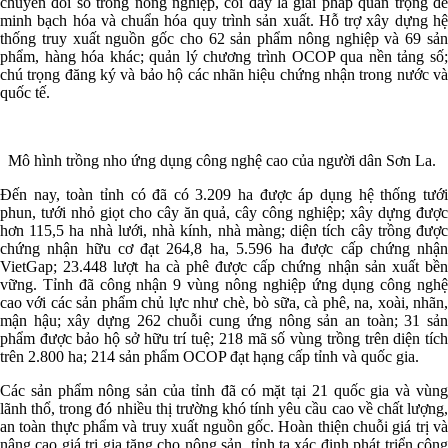
chuyển đổi số trong nông nghiệp, coi đây là giải pháp quan trọng để
minh bạch hóa và chuẩn hóa quy trình sản xuất. Hỗ trợ xây dựng hệ
thống truy xuất nguồn gốc cho 62 sản phẩm nông nghiệp và 69 sản
phẩm, hàng hóa khác; quản lý chương trình OCOP qua nền tảng số;
chú trọng đăng ký và bảo hộ các nhãn hiệu chứng nhận trong nước và
quốc tế.
Mô hình trồng nho ứng dụng công nghệ cao của người dân Sơn La.
Đến nay, toàn tỉnh có đã có 3.209 ha được áp dụng hệ thống tưới
phun, tưới nhỏ giọt cho cây ăn quả, cây công nghiệp; xây dựng được
hơn 115,5 ha nhà lưới, nhà kính, nhà màng; diện tích cây trồng được
chứng nhận hữu cơ đạt 264,8 ha, 5.596 ha được cấp chứng nhận
VietGap; 23.448 lượt ha cà phê được cấp chứng nhận sản xuất bền
vững. Tỉnh đã công nhận 9 vùng nông nghiệp ứng dụng công nghệ
cao với các sản phẩm chủ lực như chè, bò sữa, cà phê, na, xoài, nhãn,
mận hậu; xây dựng 262 chuỗi cung ứng nông sản an toàn; 31 sản
phẩm được bảo hộ sở hữu trí tuệ; 218 mã số vùng trồng trên diện tích
trên 2.800 ha; 214 sản phẩm OCOP đạt hạng cấp tỉnh và quốc gia.
Các sản phẩm nông sản của tỉnh đã có mặt tại 21 quốc gia và vùng
lãnh thổ, trong đó nhiều thị trường khó tính yêu cầu cao về chất lượng,
an toàn thực phẩm và truy xuất nguồn gốc. Hoàn thiện chuỗi giá trị và
nâng cao giá trị gia tăng cho nông sản, tỉnh ta xác định phát triển công