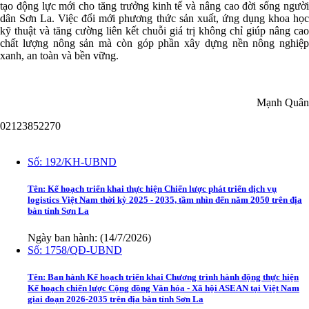
tạo động lực mới cho tăng trưởng kinh tế và nâng cao đời sống người
dân Sơn La. Việc đổi mới phương thức sản xuất, ứng dụng khoa học
kỹ thuật và tăng cường liên kết chuỗi giá trị không chỉ giúp nâng cao
chất lượng nông sản mà còn góp phần xây dựng nền nông nghiệp
xanh, an toàn và bền vững.
Mạnh Quân
02123852270
Văn bản
Số:
192/KH-UBND
Tên:
Kế hoạch triển khai thực hiện Chiến lược phát triển dịch vụ
logistics Việt Nam thời kỳ 2025 - 2035, tầm nhìn đến năm 2050 trên địa
bàn tỉnh Sơn La
Ngày ban hành: (14/7/2026)
Số:
1758/QĐ-UBND
Tên:
Ban hành Kế hoạch triển khai Chương trình hành động thực hiện
Kế hoạch chiến lược Cộng đồng Văn hóa - Xã hội ASEAN tại Việt Nam
giai đoạn 2026-2035 trên địa bàn tỉnh Sơn La