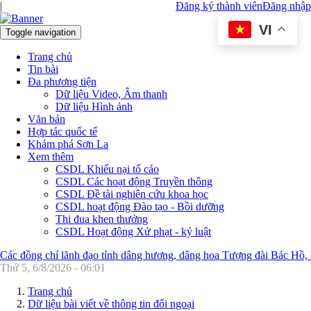
|
Đăng ký thành viên
Đăng nhập
VI
Toggle navigation
Trang chủ
Tin bài
Đa phương tiện
Dữ liệu Video, Âm thanh
Dữ liệu Hình ảnh
Văn bản
Hợp tác quốc tế
Khám phá Sơn La
Xem thêm
CSDL Khiếu nại tố cáo
CSDL Các hoạt động Truyền thông
CSDL Đề tài nghiên cứu khoa học
CSDL hoạt động Đào tạo - Bồi dưỡng
Thi đua khen thưởng
CSDL Hoạt động Xử phạt - kỷ luật
Các đồng chí lãnh đạo tỉnh dâng hương, dâng hoa Tượng đài Bác Hồ,
Thứ 5, 6/8/2026 - 06:01
Trang chủ
Dữ liệu bài viết về thông tin đối ngoại