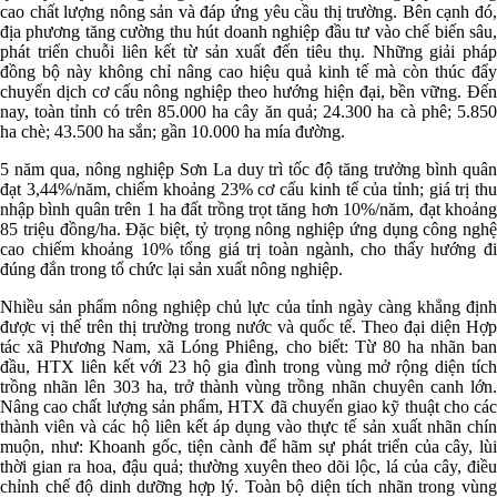
cao chất lượng nông sản và đáp ứng yêu cầu thị trường. Bên cạnh đó,
địa phương tăng cường thu hút doanh nghiệp đầu tư vào chế biến sâu,
phát triển chuỗi liên kết từ sản xuất đến tiêu thụ. Những giải pháp
đồng bộ này không chỉ nâng cao hiệu quả kinh tế mà còn thúc đẩy
chuyển dịch cơ cấu nông nghiệp theo hướng hiện đại, bền vững. Đến
nay, toàn tỉnh có trên 85.000 ha cây ăn quả; 24.300 ha cà phê; 5.850
ha chè; 43.500 ha sắn; gần 10.000 ha mía đường.
5 năm qua, nông nghiệp Sơn La duy trì tốc độ tăng trưởng bình quân
đạt 3,44%/năm, chiếm khoảng 23% cơ cấu kinh tế của tỉnh; giá trị thu
nhập bình quân trên 1 ha đất trồng trọt tăng hơn 10%/năm, đạt khoảng
85 triệu đồng/ha. Đặc biệt, tỷ trọng nông nghiệp ứng dụng công nghệ
cao chiếm khoảng 10% tổng giá trị toàn ngành, cho thấy hướng đi
đúng đắn trong tổ chức lại sản xuất nông nghiệp.
Nhiều sản phẩm nông nghiệp chủ lực của tỉnh ngày càng khẳng định
được vị thế trên thị trường trong nước và quốc tế. Theo đại diện Hợp
tác xã Phương Nam, xã Lóng Phiêng, cho biết: Từ 80 ha nhãn ban
đầu, HTX liên kết với 23 hộ gia đình trong vùng mở rộng diện tích
trồng nhãn lên 303 ha, trở thành vùng trồng nhãn chuyên canh lớn.
Nâng cao chất lượng sản phẩm, HTX đã chuyển giao kỹ thuật cho các
thành viên và các hộ liên kết áp dụng vào thực tế sản xuất nhãn chín
muộn, như: Khoanh gốc, tiện cành để hãm sự phát triển của cây, lùi
thời gian ra hoa, đậu quả; thường xuyên theo dõi lộc, lá của cây, điều
chỉnh chế độ dinh dưỡng hợp lý. Toàn bộ diện tích nhãn trong vùng