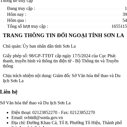
Thống kê truy cập
Đang truy cập :
1
Hôm nay :
39
Hôm qua :
54
Tổng số lượt truy cập :
1655115
TRANG THÔNG TIN ĐỐI NGOẠI TỈNH SƠN LA
Chủ quản: Ủy ban nhân dân tỉnh Sơn La
Giấy phép số: 98/GP-TTĐT cấp ngày 17/5/2024 của Cục Phát
thanh, truyền hình và thông tin điện tử - Bộ Thông tin và Truyền
thông
Chịu trách nhiệm nội dung: Giám đốc Sở Văn hóa thể thao và Du
lịch Sơn La
Liên hệ
Sở Văn hóa thể thao và Du lịch Sơn La
Điện thoại: 02123852270 -
Fax: 02123852270
Email: svhttdl@sonla.gov.vn
Địa chỉ: Đường Khau Cả, Tổ 8, Phường Tô Hiệu, Thành phố