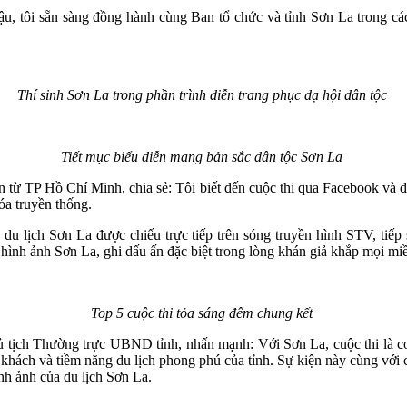
ôi sẵn sàng đồng hành cùng Ban tổ chức và tỉnh Sơn La trong các ch
Thí sinh Sơn La trong phần trình diễn trang phục dạ hội dân tộc
Tiết mục biểu diễn mang bản sắc dân tộc Sơn La
n từ TP Hồ Chí Minh, chia sẻ: Tôi biết đến cuộc thi qua Facebook và 
hóa truyền thống.
 lịch Sơn La được chiếu trực tiếp trên sóng truyền hình STV, tiếp s
 hình ảnh Sơn La, ghi dấu ấn đặc biệt trong lòng khán giả khắp mọi mi
Top 5 cuộc thi tỏa sáng đêm chung kết
ch Thường trực UBND tỉnh, nhấn mạnh: Với Sơn La, cuộc thi là cơ hộ
 khách và tiềm năng du lịch phong phú của tỉnh. Sự kiện này cùng với 
ình ảnh của du lịch Sơn La.