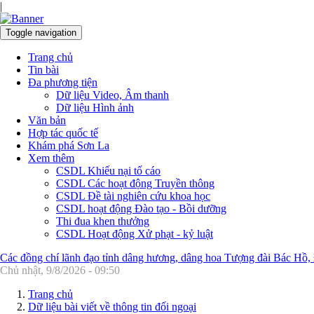
|
Toggle navigation
Trang chủ
Tin bài
Đa phương tiện
Dữ liệu Video, Âm thanh
Dữ liệu Hình ảnh
Văn bản
Hợp tác quốc tế
Khám phá Sơn La
Xem thêm
CSDL Khiếu nại tố cáo
CSDL Các hoạt động Truyền thông
CSDL Đề tài nghiên cứu khoa học
CSDL hoạt động Đào tạo - Bồi dưỡng
Thi đua khen thưởng
CSDL Hoạt động Xử phạt - kỷ luật
Các đồng chí lãnh đạo tỉnh dâng hương, dâng hoa Tượng đài Bác Hồ,
Chủ nhật, 9/8/2026 - 09:50
Trang chủ
Dữ liệu bài viết về thông tin đối ngoại