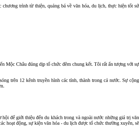
ương trình từ thiện, quảng bá về văn hóa, du lịch, thực hiện tốt sứ
đến Mộc Châu đúng dịp tổ chức đêm chung kết. Tôi rất ấn tượng với sự
óng trên 12 kênh truyền hình các tỉnh, thành trong cả nước. Sự cộng
ền.
i để giới thiệu đến du khách trong và ngoài nước những giá trị văn
các hoạt động, sự kiện văn hóa - du lịch được tổ chức thường xuyên, sẽ