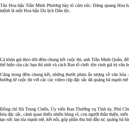
Tân Hoa hậu Trần Minh Phương bày tỏ cảm xúc: Đăng quang Hoa hậu, t
mệnh là một Hoa hậu Du lịch Dân tộc.
Là khán giả theo dõi đêm chung kết cuộc thi, anh Trần Minh Quân, đế
thể hiện của các bạn thí sinh và cách Ban tổ chức tôn vinh giá trị văn 
Cũng trong đêm chung kết, những thước phim ấn tượng về văn hóa - du
hưởng từ cuộc thi với các các video clip đặc sắc đã quảng bá mạnh mẽ
Đồng chí Hà Trung Chiến, Ủy viên Ban Thường vụ Tỉnh ủy, Phó Chủ tị
hóa đặc sắc, cảnh quan thiên nhiên hùng vĩ, con người thân thiện, mến
tạo sức lan tỏa mạnh mẽ, kết nối, góp phần thu hút đầu tư, quảng bá h