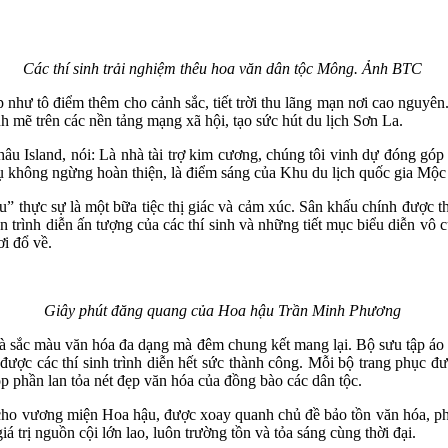
Các thí sinh trải nghiệm thêu hoa văn dân tộc Mông. Ảnh BTC
 như tô điểm thêm cho cảnh sắc, tiết trời thu lãng mạn nơi cao nguyên.
h mẽ trên các nền tảng mạng xã hội, tạo sức hút du lịch Sơn La.
sland, nói: Là nhà tài trợ kim cương, chúng tôi vinh dự đóng góp v
vụ không ngừng hoàn thiện, là điểm sáng của Khu du lịch quốc gia Mộ
” thực sự là một bữa tiệc thị giác và cảm xúc. Sân khấu chính được th
trình diễn ấn tượng của các thí sinh và những tiết mục biểu diễn vô c
ơi đổ về.
Giây phút đăng quang của Hoa hậu Trần Minh Phương
ả là sắc màu văn hóa đa dạng mà đêm chung kết mang lại. Bộ sưu tập á
ược các thí sinh trình diễn hết sức thành công. Mỗi bộ trang phục đượ
góp phần lan tỏa nét đẹp văn hóa của đồng bào các dân tộc.
cho vương miện Hoa hậu, được xoay quanh chủ đề bảo tồn văn hóa, phát 
á trị nguồn cội lớn lao, luôn trường tồn và tỏa sáng cùng thời đại.