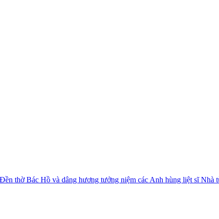
 Đền thờ Bác Hồ và dâng hương tưởng niệm các Anh hùng liệt sĩ Nhà 