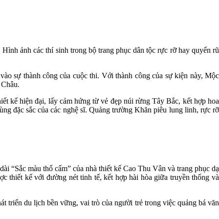
 Hình ảnh các thí sinh trong bộ trang phục dân tộc rực rỡ hay quyến rũ
ào sự thành công của cuộc thi. Với thành công của sự kiện này, Mộc
c Châu.
iết kế hiện đại, lấy cảm hứng từ vẻ đẹp núi rừng Tây Bắc, kết hợp hoa
ùng đặc sắc của các nghệ sĩ. Quảng trường Khăn piêu lung linh, rực rỡ
o dài “Sắc màu thổ cẩm” của nhà thiết kế Cao Thu Vân và trang phục dạ
c thiết kế với đường nét tinh tế, kết hợp hài hòa giữa truyền thống và
triển du lịch bền vững, vai trò của người trẻ trong việc quảng bá văn