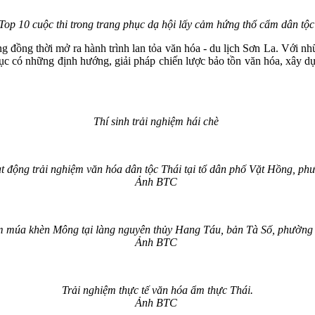
Top 10 cuộc thi trong trang phục dạ hội lấy cảm hứng thổ cẩm dân tộ
 đồng thời mở ra hành trình lan tỏa văn hóa - du lịch Sơn La. Với nh
tục có những định hướng, giải pháp chiến lược bảo tồn văn hóa, xây dựn
Thí sinh trải nghiệm hái chè
ạt động trải nghiệm văn hóa dân tộc Thái tại tổ dân phố Vặt Hồng, 
Ảnh BTC
m múa khèn Mông tại làng nguyên thủy Hang Táu, bản Tà Số, phườn
Ảnh BTC
Trải nghiệm thực tế văn hóa ẩm thực Thái.
Ảnh BTC