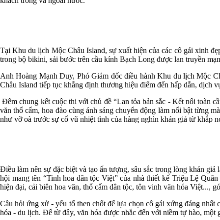
khách trong và ngoài nước.
Tại Khu du lịch Mộc Châu Island, sự xuất hiện của các cô gái xinh đẹp
trong bộ bikini, sải bước trên cầu kính Bạch Long được lan truyền mạn
Anh Hoàng Mạnh Duy, Phó Giám đốc điều hành Khu du lịch Mộc Châu I
Châu Island tiếp tục khẳng định thương hiệu điểm đến hấp dẫn, dịch 
Đêm chung kết cuộc thi với chủ đề “Lan tỏa bản sắc - Kết nối toàn cầu
văn thổ cẩm, hoa đào cùng ánh sáng chuyển động làm nổi bật từng màn 
như vỡ oà trước sự cổ vũ nhiệt tình của hàng nghìn khán giả từ khắp n
Điều làm nên sự đặc biệt và tạo ấn tượng, sâu sắc trong lòng khán gi
hội mang tên “Tinh hoa dân tộc Việt” của nhà thiết kế Triệu Lệ Quân đ
hiện đại, cải biên hoa văn, thổ cẩm dân tộc, tôn vinh văn hóa Việt..., 
Câu hỏi ứng xử - yếu tố then chốt để lựa chọn cô gái xứng đáng nhất 
hóa - du lịch. Để từ đây, văn hóa được nhắc đến với niềm tự hào, một gi