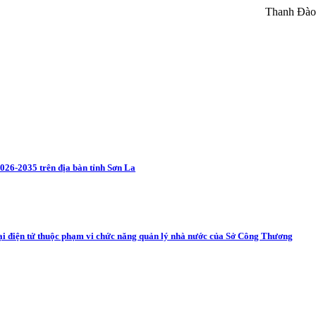
Thanh Đào
026-2035 trên địa bàn tỉnh Sơn La
mại điện tử thuộc phạm vi chức năng quản lý nhà nước của Sở Công Thương