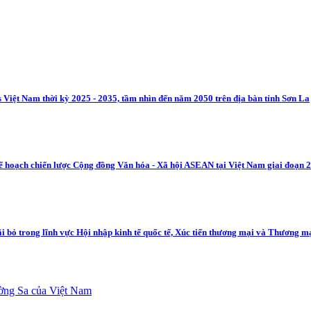
cs Việt Nam thời kỳ 2025 - 2035, tầm nhìn đến năm 2050 trên địa bàn tỉnh Sơn La
ế hoạch chiến lược Cộng đồng Văn hóa - Xã hội ASEAN tại Việt Nam giai đoạn 2
ãi bỏ trong lĩnh vực Hội nhập kinh tế quốc tế, Xúc tiến thương mại và Thương 