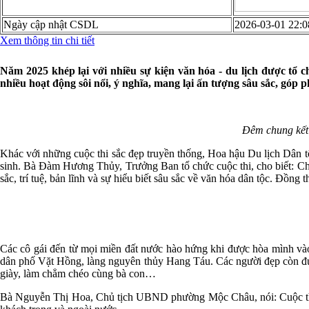
Ngày cập nhật CSDL
2026-03-01 22:0
Xem thông tin chi tiết
Năm 2025 khép lại với nhiều sự kiện văn hóa - du lịch được tổ c
nhiều hoạt động sôi nổi, ý nghĩa, mang lại ấn tượng sâu sắc, góp
Đêm chung kết
Khác với những cuộc thi sắc đẹp truyền thống, Hoa hậu Du lịch Dân tộ
sinh. Bà Đàm Hương Thủy, Trưởng Ban tổ chức cuộc thi, cho biết: Chú
sắc, trí tuệ, bản lĩnh và sự hiểu biết sâu sắc về văn hóa dân tộc. Đồng
Các cô gái đến từ mọi miền đất nước hào hứng khi được hòa mình vào
dân phố Vặt Hồng, làng nguyên thủy Hang Táu. Các người đẹp còn đượ
giày, làm chẳm chéo cùng bà con…
Bà Nguyễn Thị Hoa, Chủ tịch UBND phường Mộc Châu, nói: Cuộc thi H