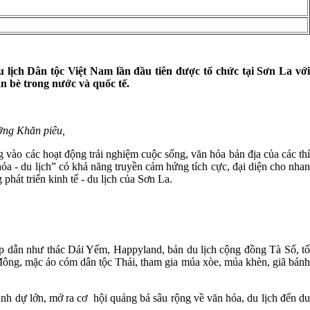
 lịch Dân tộc Việt Nam lần đầu tiên được tổ chức tại Sơn La với
n bè trong nước và quốc tế.
ờng Khăn piêu,
vào các hoạt động trải nghiệm cuộc sống, văn hóa bản địa của các thí
a - du lịch” có khả năng truyền cảm hứng tích cực, đại diện cho nhan
phát triển kinh tế - du lịch của Sơn La.
ấp dẫn như thác Dải Yếm, Happyland, bản du lịch cộng đồng Tà Số, tổ
Mông, mặc áo cóm dân tộc Thái, tham gia múa xòe, múa khèn, giã bánh
 dự lớn, mở ra cơ hội quảng bá sâu rộng về văn hóa, du lịch đến du