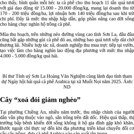
cho thấy, bình quân mỗi héc ta cà phê cho thu hoạch 11 tấn quả tươi
với giá dao động từ 15.000 - 20.000 đồng/kg, mang lại doanh thu từ
170 - 200 triệu đồng/ha, lợi nhuận hơn 140 triệu đồng/ha sau khi trừ
chi phí. Đây là mức thu nhập hấp dẫn, góp phần nâng cao đời sống
cho hàng chục nghìn hộ trồng cà phê.
Mùa thu hoạch, trên những nẻo đường vùng cao tỉnh Sơn La, đâu đâu
cũng bắt gặp những gùi cà phê đỏ au, những bao quả tươi xếp dài chờ
thương lái. Nhiều hợp tác xã, doanh nghiệp thu mua trực tiếp tại vườn,
tạo việc làm cho hàng nghìn lao động địa phương với mức thu nhập
4.000 - 5.000 đồng/kg quả hái.
Bí thư Tỉnh uỷ Sơn La Hoàng Văn Nghiệm cùng lãnh đạo tỉnh tham
dự Ngày hội hái quả cà phê Arabica tại xã Muổi Nọi năm 2025. Ảnh:
ND
Cây “xoá đói giảm nghèo”
Tại phường Chiềng An, nhiều năm trước, thu nhập chính của người
dân vẫn phụ thuộc vào ngô, sắn trồng trên đất dốc. Hiệu quả thấp, thị
trường bấp bênh khiến đời sống không ít hộ gia đình gặp khó khăn.
Bước ngoặt chỉ thực sự đến khi địa phương triển khai chuyển đổi cơ
cấu cây trồng, đưa cà phê Arabica vào sản xuất tập trung.