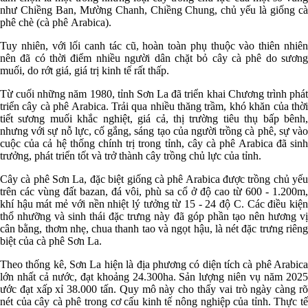
như Chiềng Ban, Mường Chanh, Chiềng Chung, chủ yếu là giống cà
phê chè (cà phê Arabica).
Tuy nhiên, với lối canh tác cũ, hoàn toàn phụ thuộc vào thiên nhiên
nên đã có thời điểm nhiều người dân chặt bỏ cây cà phê do sương
muối, do rớt giá, giá trị kinh tế rất thấp.
Từ cuối những năm 1980, tỉnh Sơn La đã triển khai Chương trình phát
triển cây cà phê Arabica. Trải qua nhiều thăng trầm, khó khăn của thời
tiết sương muối khắc nghiệt, giá cả, thị trường tiêu thụ bấp bênh,
nhưng với sự nỗ lực, cố gắng, sáng tạo của người trồng cà phê, sự vào
cuộc của cả hệ thống chính trị trong tỉnh, cây cà phê Arabica đã sinh
trưởng, phát triển tốt và trở thành cây trồng chủ lực của tỉnh.
Cây cà phê Sơn La, đặc biệt giống cà phê Arabica được trồng chủ yếu
trên các vùng đất bazan, đá vôi, phù sa cổ ở độ cao từ 600 - 1.200m,
khí hậu mát mẻ với nền nhiệt lý tưởng từ 15 - 24 độ C. Các điều kiện
thổ nhưỡng và sinh thái đặc trưng này đã góp phần tạo nên hương vị
cân bằng, thơm nhẹ, chua thanh tao và ngọt hậu, là nét đặc trưng riêng
biệt của cà phê Sơn La.
Theo thống kê, Sơn La hiện là địa phương có diện tích cà phê Arabica
lớn nhất cả nước, đạt khoảng 24.300ha. Sản lượng niên vụ năm 2025
ước đạt xấp xỉ 38.000 tấn. Quy mô này cho thấy vai trò ngày càng rõ
nét của cây cà phê trong cơ cấu kinh tế nông nghiệp của tỉnh. Thực tế