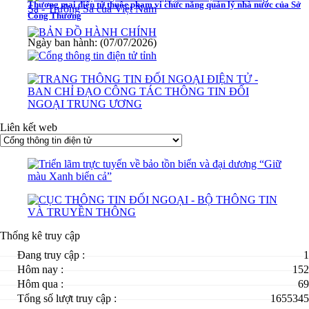
Thương mại điện tử thuộc phạm vi chức năng quản lý nhà nước của Sở
Công Thương
Ngày ban hành: (07/07/2026)
Liên kết web
Thống kê truy cập
Đang truy cập :
1
Hôm nay :
152
Hôm qua :
69
Tổng số lượt truy cập :
1655345