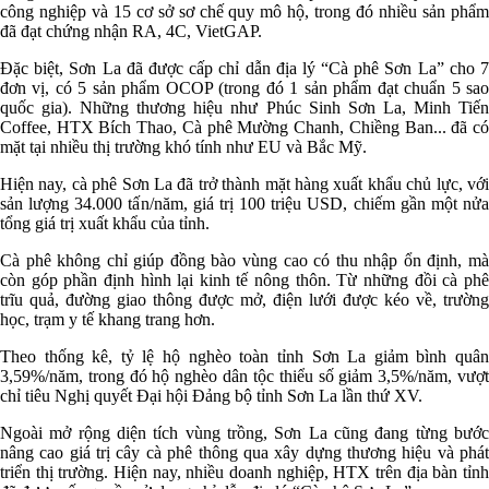
công nghiệp và 15 cơ sở sơ chế quy mô hộ, trong đó nhiều sản phẩm
đã đạt chứng nhận RA, 4C, VietGAP.
Đặc biệt, Sơn La đã được cấp chỉ dẫn địa lý “Cà phê Sơn La” cho 7
đơn vị, có 5 sản phẩm OCOP (trong đó 1 sản phẩm đạt chuẩn 5 sao
quốc gia). Những thương hiệu như Phúc Sinh Sơn La, Minh Tiến
Coffee, HTX Bích Thao, Cà phê Mường Chanh, Chiềng Ban... đã có
mặt tại nhiều thị trường khó tính như EU và Bắc Mỹ.
Hiện nay, cà phê Sơn La đã trở thành mặt hàng xuất khẩu chủ lực, với
sản lượng 34.000 tấn/năm, giá trị 100 triệu USD, chiếm gần một nửa
tổng giá trị xuất khẩu của tỉnh.
Cà phê không chỉ giúp đồng bào vùng cao có thu nhập ổn định, mà
còn góp phần định hình lại kinh tế nông thôn. Từ những đồi cà phê
trĩu quả, đường giao thông được mở, điện lưới được kéo về, trường
học, trạm y tế khang trang hơn.
Theo thống kê, tỷ lệ hộ nghèo toàn tỉnh Sơn La giảm bình quân
3,59%/năm, trong đó hộ nghèo dân tộc thiểu số giảm 3,5%/năm, vượt
chỉ tiêu Nghị quyết Đại hội Đảng bộ tỉnh Sơn La lần thứ XV.
Ngoài mở rộng diện tích vùng trồng, Sơn La cũng đang từng bước
nâng cao giá trị cây cà phê thông qua xây dựng thương hiệu và phát
triển thị trường. Hiện nay, nhiều doanh nghiệp, HTX trên địa bàn tỉnh