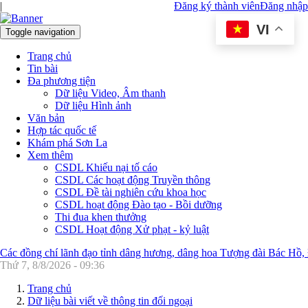
|
Đăng ký thành viên
Đăng nhập
VI
Toggle navigation
Trang chủ
Tin bài
Đa phương tiện
Dữ liệu Video, Âm thanh
Dữ liệu Hình ảnh
Văn bản
Hợp tác quốc tế
Khám phá Sơn La
Xem thêm
CSDL Khiếu nại tố cáo
CSDL Các hoạt động Truyền thông
CSDL Đề tài nghiên cứu khoa học
CSDL hoạt động Đào tạo - Bồi dưỡng
Thi đua khen thưởng
CSDL Hoạt động Xử phạt - kỷ luật
Các đồng chí lãnh đạo tỉnh dâng hương, dâng hoa Tượng đài Bác Hồ,
Thứ 7, 8/8/2026 - 09:36
Trang chủ
Dữ liệu bài viết về thông tin đối ngoại