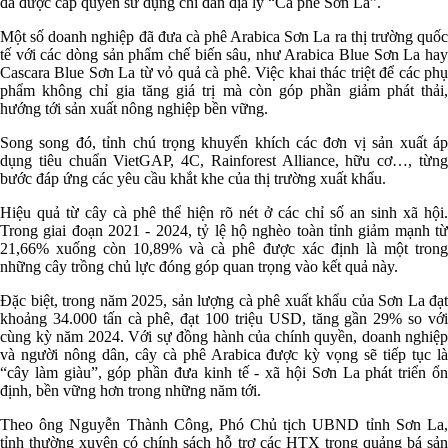
đã được cấp quyền sử dụng chỉ dẫn địa lý “Cà phê Sơn La”.
Một số doanh nghiệp đã đưa cà phê Arabica Sơn La ra thị trường quốc
tế với các dòng sản phẩm chế biến sâu, như Arabica Blue Sơn La hay
Cascara Blue Sơn La từ vỏ quả cà phê. Việc khai thác triệt để các phụ
phẩm không chỉ gia tăng giá trị mà còn góp phần giảm phát thải,
hướng tới sản xuất nông nghiệp bền vững.
Song song đó, tỉnh chú trọng khuyến khích các đơn vị sản xuất áp
dụng tiêu chuẩn VietGAP, 4C, Rainforest Alliance, hữu cơ…, từng
bước đáp ứng các yêu cầu khắt khe của thị trường xuất khẩu.
Hiệu quả từ cây cà phê thể hiện rõ nét ở các chỉ số an sinh xã hội.
Trong giai đoạn 2021 - 2024, tỷ lệ hộ nghèo toàn tỉnh giảm mạnh từ
21,66% xuống còn 10,89% và cà phê được xác định là một trong
những cây trồng chủ lực đóng góp quan trọng vào kết quả này.
Đặc biệt, trong năm 2025, sản lượng cà phê xuất khẩu của Sơn La đạt
khoảng 34.000 tấn cà phê, đạt 100 triệu USD, tăng gần 29% so với
cùng kỳ năm 2024. Với sự đồng hành của chính quyền, doanh nghiệp
và người nông dân, cây cà phê Arabica được kỳ vọng sẽ tiếp tục là
“cây làm giàu”, góp phần đưa kinh tế - xã hội Sơn La phát triển ổn
định, bền vững hơn trong những năm tới.
Theo ông Nguyễn Thành Công, Phó Chủ tịch UBND tỉnh Sơn La,
tỉnh thường xuyên có chính sách hỗ trợ các HTX trong quảng bá sản