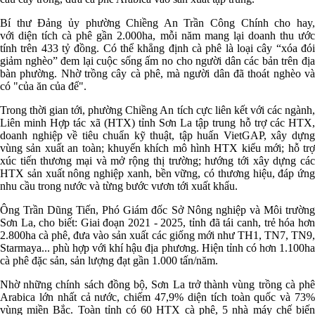
Bí thư Đảng ủy phường Chiềng An Trần Công Chính cho hay,
với diện tích cà phê gần 2.000ha, mỗi năm mang lại doanh thu ước
tính trên 433 tỷ đồng. Có thể khẳng định cà phê là loại cây “xóa đói
giảm nghèo” đem lại cuộc sống ấm no cho người dân các bản trên địa
bàn phường. Nhờ trồng cây cà phê, mà người dân đã thoát nghèo và
có "của ăn của để".
Trong thời gian tới, phường Chiềng An tích cực liên kết với các ngành,
Liên minh Hợp tác xã (HTX) tỉnh Sơn La tập trung hỗ trợ các HTX,
doanh nghiệp về tiêu chuẩn kỹ thuật, tập huấn VietGAP, xây dựng
vùng sản xuất an toàn; khuyến khích mô hình HTX kiểu mới; hỗ trợ
xúc tiến thương mại và mở rộng thị trường; hướng tới xây dựng các
HTX sản xuất nông nghiệp xanh, bền vững, có thương hiệu, đáp ứng
nhu cầu trong nước và từng bước vươn tới xuất khẩu.
Ông Trần Dũng Tiến, Phó Giám đốc Sở Nông nghiệp và Môi trường
Sơn La, cho biết: Giai đoạn 2021 - 2025, tỉnh đã tái canh, trẻ hóa hơn
2.800ha cà phê, đưa vào sản xuất các giống mới như TH1, TN7, TN9,
Starmaya... phù hợp với khí hậu địa phương. Hiện tỉnh có hơn 1.100ha
cà phê đặc sản, sản lượng đạt gần 1.000 tấn/năm.
Nhờ những chính sách đồng bộ, Sơn La trở thành vùng trồng cà phê
Arabica lớn nhất cả nước, chiếm 47,9% diện tích toàn quốc và 73%
vùng miền Bắc. Toàn tỉnh có 60 HTX cà phê, 5 nhà máy chế biến