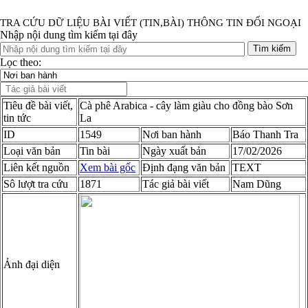
TRA CỨU DỮ LIỆU BÀI VIẾT (TIN,BÀI) THÔNG TIN ĐỐI NGOẠI
Nhập nội dung tìm kiếm tại đây
Tìm kiếm
Lọc theo:
Tiêu đề bài viết,
Cà phê Arabica - cây làm giàu cho đồng bào Sơn
tin tức
La
ID
1549
Nơi ban hành
Báo Thanh Tra
Loại văn bản
Tin bài
Ngày xuất bản
17/02/2026
Liên kết nguồn
Xem bài gốc
Định đạng văn bản
TEXT
Sô lượt tra cứu
1871
Tác giả bài viết
Nam Dũng
Ảnh đại diện