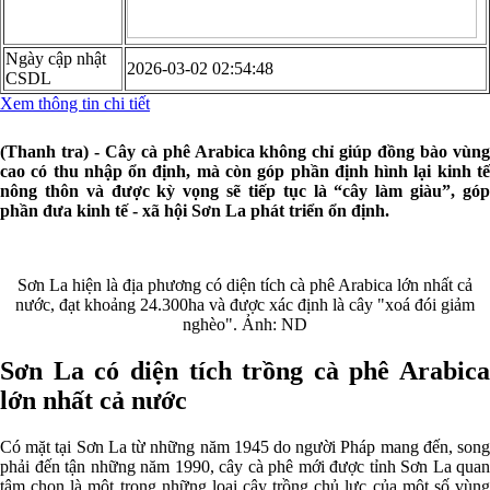
Ngày cập nhật
2026-03-02 02:54:48
CSDL
Xem thông tin chi tiết
(Thanh tra) - Cây cà phê Arabica không chỉ giúp đồng bào vùng
cao có thu nhập ổn định, mà còn góp phần định hình lại kinh tế
nông thôn và được kỳ vọng sẽ tiếp tục là “cây làm giàu”, góp
phần đưa kinh tế - xã hội Sơn La phát triển ổn định.
Sơn La hiện là địa phương có diện tích cà phê Arabica lớn nhất cả
nước, đạt khoảng 24.300ha và được xác định là cây "xoá đói giảm
nghèo". Ảnh: ND
Sơn La có diện tích trồng cà phê Arabica
lớn nhất cả nước
Có mặt tại Sơn La từ những năm 1945 do người Pháp mang đến, song
phải đến tận những năm 1990, cây cà phê mới được tỉnh Sơn La quan
tâm chọn là một trong những loại cây trồng chủ lực của một số vùng