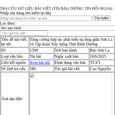
TRA CỨU DỮ LIỆU BÀI VIẾT (TIN,BÀI) THÔNG TIN ĐỐI NGOẠI
Nhập nội dung tìm kiếm tại đây
Tìm kiếm
Lọc theo:
Tiêu đề bài viết,
Tăng cường hợp tác phát triển hạ tầng giữa Sơn La
tin tức
và Tập đoàn Xây dựng Thái Bình Dương
ID
1599
Nơi ban hành
Báo Sơn La
Loại văn bản
Tin bài
Ngày xuất bản
26/6/2025
Liên kết nguồn
Xem bài gốc
Định đạng văn bản
TEXT
Sô lượt tra cứu
580
Tác giả bài viết
Cao Nguyên
Ảnh đại diện