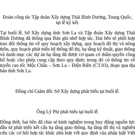
Đoàn công tác Tập đoàn Xây dựng Thái Bình Dương, Trung Quốc,
tại lễ ký kết.
Tại buổi lễ, Sở Xây dựng tỉnh Sơn La và Tập đoàn Xây dựng Thái
Bình Dương đã thông qua Bản ghi nhớ hợp tác. Hai bên sẽ phối hợp
trao đổi thông tin về quy hoạch xây dựng, quy hoạch đô thị và nông
thôn, quy hoạch phát triển hệ thống đô thị, hạ tầng kỹ thuật, giao thông
và danh mục các dự án hạ tầng đã được cơ quan có thẩm quyền công
bố hoặc cho phép cung cấp theo quy định; trong đó có thông tin về
tuyến cao tốc Mộc Châu – Sơn La – Điện Biên (CT.03), đoạn qua địa
bàn tỉnh Sơn La.
Đồng chí Giám đốc Sở Xây dựng phát biểu tại buổi lễ.
Ông Lý Phi phát biểu tại buổi lễ.
Đồng thời, hai bên đã chia sẻ kinh nghiệm trong huy động nguồn lực
đầu tư phát triển kết cấu hạ tầng giao thông, hạ tầng đô thị và nghiên
cứu các cơ hội hợp tác khác phù hợp với quy định của pháp luật Việt