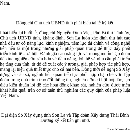
Nam.
Đồng chí Chủ tịch UBND tỉnh phát biểu tại lễ ký kết.
Phát biểu tại buổi lễ, đồng chí Nguyễn Đình Việt, Phó Bí thư Tỉnh ủy,
Chủ tịch UBND tỉnh, khẳng định, Sơn La luôn xác định thu hút các
nhà đầu tư có năng lực, kinh nghiệm, tiềm lực tài chính và công nghệ
tiên tiến là một trong những giải pháp quan trọng để thúc đẩy phát
triển kinh tế - xã hội. Đánh giá cao năng lực và mong muốn Tập đoàn
tiếp tục nghiên cứu sâu hơn về tiềm năng, lợi thế và nhu cầu phát triển
hạ tầng của tỉnh, từ đó đề xuất các ý tưởng, giải pháp hợp tác phù hợp,
mang lại hiệu quả thiết thực cho cả hai bên. Đồng thời đề nghị Sở Xây
dựng và các sở, ngành liên quan tiếp tục phối hợp chặt chẽ với Tập
đoàn trong quá trình trao đổi thông tin, nghiên cứu cơ hội hợp tác, tạo
điều kiện thuận lợi để các hoạt động khảo sát, nghiên cứu được triển
khai hiệu quả, trên cơ sở tuân thủ nghiêm các quy định của pháp luật
Việt Nam.
Đại diện Sở Xây dựng tỉnh Sơn La và Tập đoàn Xây dựng Thái Bình
Dương ký kết bản ghi nhớ.