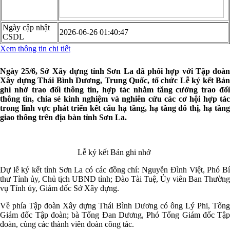
Ngày cập nhật
2026-06-26 01:40:47
CSDL
Xem thông tin chi tiết
Ngày 25/6, Sở Xây dựng tỉnh Sơn La đã phối hợp với Tập đoàn
Xây dựng Thái Bình Dương, Trung Quốc, tổ chức Lễ ký kết Bản
ghi nhớ trao đổi thông tin, hợp tác nhằm tăng cường trao đổi
thông tin, chia sẻ kinh nghiệm và nghiên cứu các cơ hội hợp tác
trong lĩnh vực phát triển kết cấu hạ tầng, hạ tầng đô thị, hạ tầng
giao thông trên địa bàn tỉnh Sơn La.
Lễ ký kết Bản ghi nhớ
Dự lễ ký kết tỉnh Sơn La có các đồng chí: Nguyễn Đình Việt, Phó Bí
thư Tỉnh ủy, Chủ tịch UBND tỉnh; Đào Tài Tuệ, Ủy viên Ban Thường
vụ Tỉnh ủy, Giám đốc Sở Xây dựng.
Về phía Tập đoàn Xây dựng Thái Bình Dương có ông Lý Phi, Tổng
Giám đốc Tập đoàn; bà Tống Đan Dương, Phó Tổng Giám đốc Tập
đoàn, cùng các thành viên đoàn công tác.