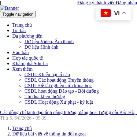
|
Đăng ký thành viên
Đăng nhập
VI
Toggle navigation
Trang chủ
Tin bài
Đa phương tiện
Dữ liệu Video, Âm thanh
Dữ liệu Hình ảnh
Văn bản
Hợp tác quốc tế
Khám phá Sơn La
Xem thêm
CSDL Khiếu nại tố cáo
CSDL Các hoạt động Truyền thông
CSDL Đề tài nghiên cứu khoa học
CSDL hoạt động Đào tạo - Bồi dưỡng
Thi đua khen thưởng
CSDL Hoạt động Xử phạt - kỷ luật
Các đồng chí lãnh đạo tỉnh dâng hương, dâng hoa Tượng đài Bác Hồ,
Thứ 5, 6/8/2026 - 09:39
Trang chủ
Dữ liệu bài viết về thông tin đối ngoại