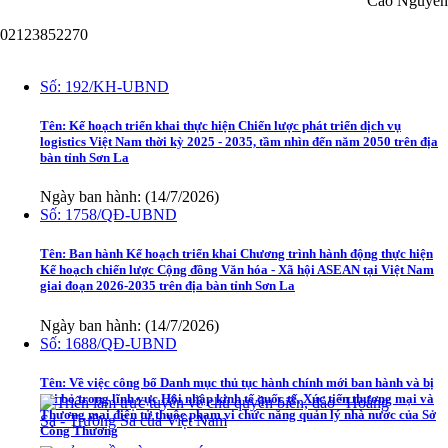
Cao Nguyên
02123852270
Văn bản
Số:
192/KH-UBND
Tên:
Kế hoạch triển khai thực hiện Chiến lược phát triển dịch vụ
logistics Việt Nam thời kỳ 2025 - 2035, tầm nhìn đến năm 2050 trên địa
bàn tỉnh Sơn La
Ngày ban hành: (14/7/2026)
Số:
1758/QĐ-UBND
Tên:
Ban hành Kế hoạch triển khai Chương trình hành động thực hiện
Kế hoạch chiến lược Cộng đồng Văn hóa - Xã hội ASEAN tại Việt Nam
giai đoạn 2026-2035 trên địa bàn tỉnh Sơn La
Ngày ban hành: (14/7/2026)
Số:
1688/QĐ-UBND
Tên:
Về việc công bố Danh mục thủ tục hành chính mới ban hành và bị
bãi bỏ trong lĩnh vực Hội nhập kinh tế quốc tế, Xúc tiến thương mại và
Thương mại điện tử thuộc phạm vi chức năng quản lý nhà nước của Sở
Công Thương