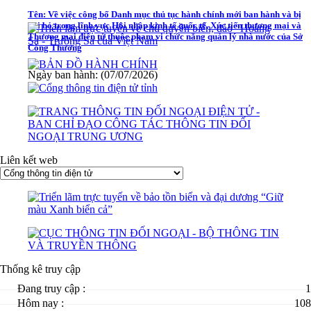
Tên:
Về việc công bố Danh mục thủ tục hành chính mới ban hành và bị
bãi bỏ trong lĩnh vực Hội nhập kinh tế quốc tế, Xúc tiến thương mại và
Thương mại điện tử thuộc phạm vi chức năng quản lý nhà nước của Sở
Công Thương
Ngày ban hành: (07/07/2026)
Liên kết web
Thống kê truy cập
Đang truy cập :
1
Hôm nay :
108