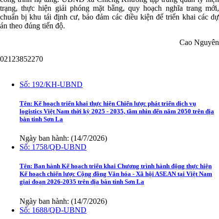
trạng, thực hiện giải phóng mặt bằng, quy hoạch nghĩa trang mới,
chuẩn bị khu tái định cư, bảo đảm các điều kiện để triển khai các dự
án theo đúng tiến độ.
Cao Nguyên
02123852270
Văn bản
Số:
192/KH-UBND
Tên:
Kế hoạch triển khai thực hiện Chiến lược phát triển dịch vụ
logistics Việt Nam thời kỳ 2025 - 2035, tầm nhìn đến năm 2050 trên địa
bàn tỉnh Sơn La
Ngày ban hành: (14/7/2026)
Số:
1758/QĐ-UBND
Tên:
Ban hành Kế hoạch triển khai Chương trình hành động thực hiện
Kế hoạch chiến lược Cộng đồng Văn hóa - Xã hội ASEAN tại Việt Nam
giai đoạn 2026-2035 trên địa bàn tỉnh Sơn La
Ngày ban hành: (14/7/2026)
Số:
1688/QĐ-UBND