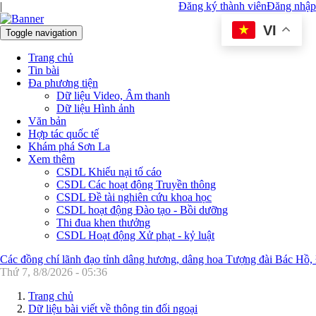
|
Đăng ký thành viên
Đăng nhập
VI
Toggle navigation
Trang chủ
Tin bài
Đa phương tiện
Dữ liệu Video, Âm thanh
Dữ liệu Hình ảnh
Văn bản
Hợp tác quốc tế
Khám phá Sơn La
Xem thêm
CSDL Khiếu nại tố cáo
CSDL Các hoạt động Truyền thông
CSDL Đề tài nghiên cứu khoa học
CSDL hoạt động Đào tạo - Bồi dưỡng
Thi đua khen thưởng
CSDL Hoạt động Xử phạt - kỷ luật
Các đồng chí lãnh đạo tỉnh dâng hương, dâng hoa Tượng đài Bác Hồ,
Thứ 7, 8/8/2026 - 05:36
Trang chủ
Dữ liệu bài viết về thông tin đối ngoại