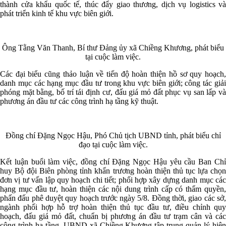
thành cửa khẩu quốc tế, thúc đẩy giao thương, dịch vụ logistics và
phát triển kinh tế khu vực biên giới.
Ông Tằng Văn Thanh, Bí thư Đảng ủy xã Chiềng Khương, phát biểu
tại cuộc làm việc.
Các đại biểu cũng thảo luận về tiến độ hoàn thiện hồ sơ quy hoạch,
danh mục các hạng mục đầu tư trong khu vực biên giới; công tác giải
phóng mặt bằng, bố trí tái định cư, đấu giá mỏ đất phục vụ san lấp và
phương án đầu tư các công trình hạ tầng kỹ thuật.
Đồng chí Đặng Ngọc Hậu, Phó Chủ tịch UBND tỉnh, phát biểu chỉ
đạo tại cuộc làm việc.
Kết luận buổi làm việc, đồng chí Đặng Ngọc Hậu yêu cầu Ban Chỉ
huy Bộ đội Biên phòng tỉnh khẩn trương hoàn thiện thủ tục lựa chọn
đơn vị tư vấn lập quy hoạch chi tiết; phối hợp xây dựng danh mục các
hạng mục đầu tư, hoàn thiện các nội dung trình cấp có thẩm quyền,
phấn đấu phê duyệt quy hoạch trước ngày 5/8. Đồng thời, giao các sở,
ngành phối hợp hỗ trợ hoàn thiện thủ tục đầu tư, điều chỉnh quy
hoạch, đấu giá mỏ đất, chuẩn bị phương án đầu tư trạm cân và các
công trình hạ tầng. UBND xã Chiềng Khương tập trung quản lý hiện