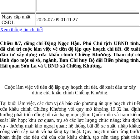
Ngày cập nhật
2026-07-09 01:11:27
CSDL
Xem thông tin chi tiết
Chiều 8/7, đồng chí Đặng Ngọc Hậu, Phó Chủ tịch UBND tỉnh,
đã chủ trì cuộc làm việc về tiến độ lập quy hoạch chi tiết, đề xuất
đầu tư xây dựng cửa khẩu chính Chiềng Khương. Tham dự có
lãnh đạo một số sở, ngành, Ban Chỉ huy Bộ đội Biên phòng tỉnh,
Hải quan Sơn La và UBND xã Chiềng Khương.
Cuộc làm việc về tiến độ lập quy hoạch chi tiết, đề xuất đầu tư xây
dựng cửa khẩu chính Chiềng Khương.
Tại buổi làm việc, các đơn vị đã báo cáo phương án quy hoạch chi tiết
cửa khẩu chính Chiềng Khương với quy mô khoảng 19,32 ha, định
hướng phát triển đồng bộ các hạng mục gồm: Quốc môn và trạm kiểm
soát liên hợp; khu cơ quan, trụ sở các lực lượng chức năng; khu dịch
vụ - thương mại; kho ngoại quan; hệ thống bãi đỗ xe xuất, nhập khẩu;
công viên cây xanh và hạ tầng kỹ thuật. Quy hoạch nhằm từng bước
hoàn thiện các tiêu chí của cửa khẩu chính, tạo nền tảng phát triển