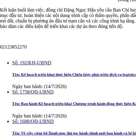
Kết luận buổi làm việc, đồng chí Đặng Ngọc Hậu yêu cầu Ban Chỉ huy 
mục đầu tư, hoàn thiện các nội dung trình cấp có thẩm quyền, phấn đấu
mỏ đất, chuẩn bị phương án đầu tư trạm cân và các công trình hạ tầng
bảo đảm các điều kiện để triển khai các dự án theo đúng tiến độ.
02123852270
Văn bản
Số:
192/KH-UBND
Tên:
Kế hoạch triển khai thực hiện Chiến lược phát triển dịch vụ logisti
Ngày ban hành: (14/7/2026)
Số:
1758/QĐ-UBND
Tên:
Ban hành Kế hoạch triển khai Chương trình hành động thực hiện K
Ngày ban hành: (14/7/2026)
Số:
1688/QĐ-UBND
Tên:
Về việc công bố Danh mục thủ tục hành chính mới ban hành và bị b