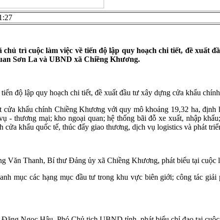
1:27
chủ trì cuộc làm việc về tiến độ lập quy hoạch chi tiết, đề xuấ
i quan Sơn La và UBND xã Chiềng Khương.
 tiến độ lập quy hoạch chi tiết, đề xuất đầu tư xây dựng cửa khẩu chí
tiết cửa khẩu chính Chiềng Khương với quy mô khoảng 19,32 ha, địn
h vụ - thương mại; kho ngoại quan; hệ thống bãi đỗ xe xuất, nhập kh
h cửa khẩu quốc tế, thúc đẩy giao thương, dịch vụ logistics và phát triể
g Văn Thanh, Bí thư Đảng ủy xã Chiềng Khương, phát biểu tại cuộc l
anh mục các hạng mục đầu tư trong khu vực biên giới; công tác giải p
 Đặng Ngọc Hậu, Phó Chủ tịch UBND tỉnh, phát biểu chỉ đạo tại cuộc 