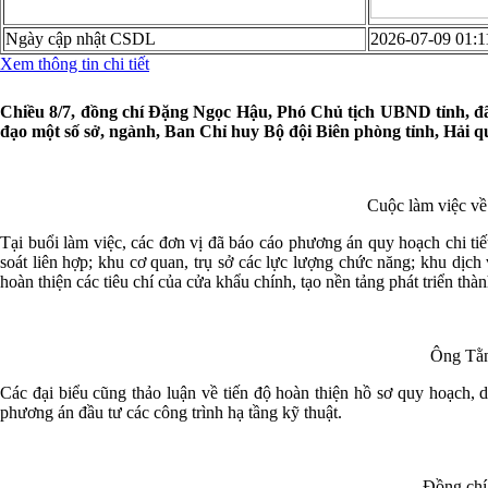
Ngày cập nhật CSDL
2026-07-09 01:1
Xem thông tin chi tiết
Chiều 8/7, đồng chí Đặng Ngọc Hậu, Phó Chủ tịch UBND tỉnh, đã 
đạo một số sở, ngành, Ban Chỉ huy Bộ đội Biên phòng tỉnh, Hả
Cuộc làm việc về
Tại buổi làm việc, các đơn vị đã báo cáo phương án quy hoạch chi 
soát liên hợp; khu cơ quan, trụ sở các lực lượng chức năng; khu dịc
hoàn thiện các tiêu chí của cửa khẩu chính, tạo nền tảng phát triển thàn
Ông Tằn
Các đại biểu cũng thảo luận về tiến độ hoàn thiện hồ sơ quy hoạch, d
phương án đầu tư các công trình hạ tầng kỹ thuật.
Đồng chí