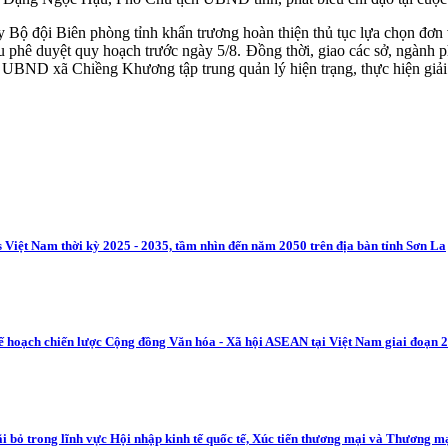
Bộ đội Biên phòng tỉnh khẩn trương hoàn thiện thủ tục lựa chọn đơn v
 phê duyệt quy hoạch trước ngày 5/8. Đồng thời, giao các sở, ngành ph
. UBND xã Chiềng Khương tập trung quản lý hiện trạng, thực hiện giải
cs Việt Nam thời kỳ 2025 - 2035, tầm nhìn đến năm 2050 trên địa bàn tỉnh Sơn La
ế hoạch chiến lược Cộng đồng Văn hóa - Xã hội ASEAN tại Việt Nam giai đoạn 2
ãi bỏ trong lĩnh vực Hội nhập kinh tế quốc tế, Xúc tiến thương mại và Thương 