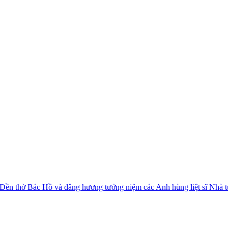
 Đền thờ Bác Hồ và dâng hương tưởng niệm các Anh hùng liệt sĩ Nhà 