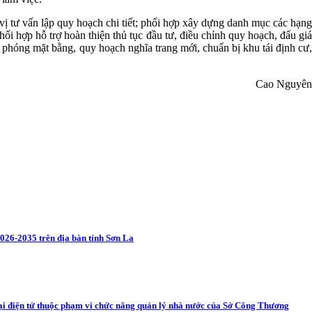
ị tư vấn lập quy hoạch chi tiết; phối hợp xây dựng danh mục các hạng
ối hợp hỗ trợ hoàn thiện thủ tục đầu tư, điều chỉnh quy hoạch, đấu giá
 phóng mặt bằng, quy hoạch nghĩa trang mới, chuẩn bị khu tái định cư,
Cao Nguyên
026-2035 trên địa bàn tỉnh Sơn La
mại điện tử thuộc phạm vi chức năng quản lý nhà nước của Sở Công Thương