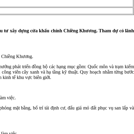
t đầu tư xây dựng cửa khẩu chính Chiềng Khương. Tham dự có lãnh
nh Chiềng Khương.
h hướng phát triển đồng bộ các hạng mục gồm: Quốc môn và trạm kiểm
ẩu; công viên cây xanh và hạ tầng kỹ thuật. Quy hoạch nhằm từng bước
n kinh tế khu vực biên giới.
àm việc.
hóng mặt bằng, bố trí tái định cư, đấu giá mỏ đất phục vụ san lấp và
làm việc.