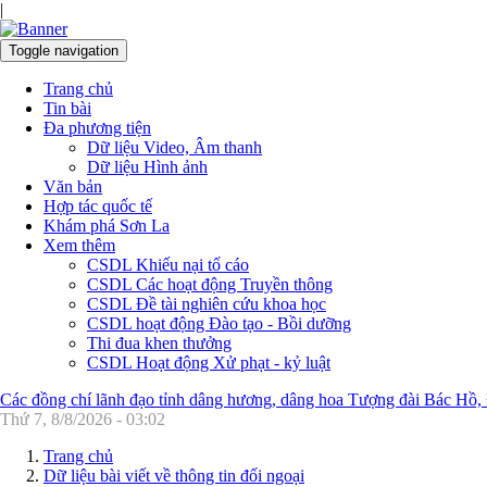
|
Toggle navigation
Trang chủ
Tin bài
Đa phương tiện
Dữ liệu Video, Âm thanh
Dữ liệu Hình ảnh
Văn bản
Hợp tác quốc tế
Khám phá Sơn La
Xem thêm
CSDL Khiếu nại tố cáo
CSDL Các hoạt động Truyền thông
CSDL Đề tài nghiên cứu khoa học
CSDL hoạt động Đào tạo - Bồi dưỡng
Thi đua khen thưởng
CSDL Hoạt động Xử phạt - kỷ luật
Các đồng chí lãnh đạo tỉnh dâng hương, dâng hoa Tượng đài Bác Hồ,
Thứ 7, 8/8/2026 - 03:02
Trang chủ
Dữ liệu bài viết về thông tin đối ngoại