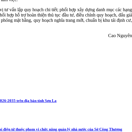
ị tư vấn lập quy hoạch chi tiết; phối hợp xây dựng danh mục các hạng
ối hợp hỗ trợ hoàn thiện thủ tục đầu tư, điều chỉnh quy hoạch, đấu giá
 phóng mặt bằng, quy hoạch nghĩa trang mới, chuẩn bị khu tái định cư,
Cao Nguyên
026-2035 trên địa bàn tỉnh Sơn La
mại điện tử thuộc phạm vi chức năng quản lý nhà nước của Sở Công Thương