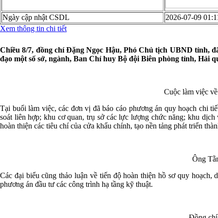
Ngày cập nhật CSDL
2026-07-09 01:1
Xem thông tin chi tiết
Chiều 8/7, đồng chí Đặng Ngọc Hậu, Phó Chủ tịch UBND tỉnh, đã 
đạo một số sở, ngành, Ban Chỉ huy Bộ đội Biên phòng tỉnh, Hả
Cuộc làm việc về
Tại buổi làm việc, các đơn vị đã báo cáo phương án quy hoạch chi 
soát liên hợp; khu cơ quan, trụ sở các lực lượng chức năng; khu dịc
hoàn thiện các tiêu chí của cửa khẩu chính, tạo nền tảng phát triển thàn
Ông Tằn
Các đại biểu cũng thảo luận về tiến độ hoàn thiện hồ sơ quy hoạch, d
phương án đầu tư các công trình hạ tầng kỹ thuật.
Đồng chí