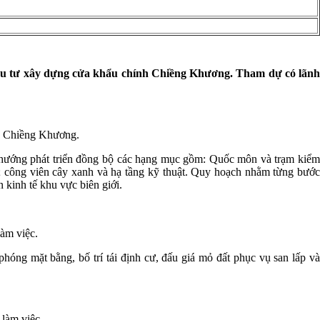
t đầu tư xây dựng cửa khẩu chính Chiềng Khương. Tham dự có lãnh
nh Chiềng Khương.
h hướng phát triển đồng bộ các hạng mục gồm: Quốc môn và trạm kiểm
ẩu; công viên cây xanh và hạ tầng kỹ thuật. Quy hoạch nhằm từng bước
n kinh tế khu vực biên giới.
àm việc.
hóng mặt bằng, bố trí tái định cư, đấu giá mỏ đất phục vụ san lấp và
làm việc.