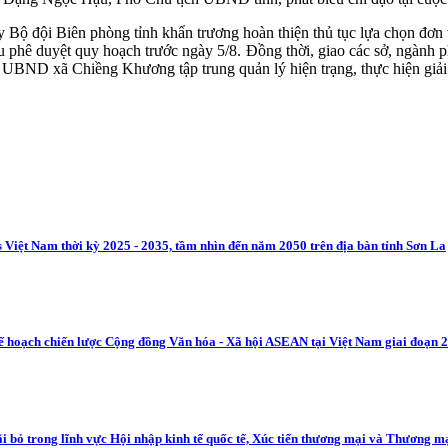
Bộ đội Biên phòng tỉnh khẩn trương hoàn thiện thủ tục lựa chọn đơn v
 phê duyệt quy hoạch trước ngày 5/8. Đồng thời, giao các sở, ngành ph
. UBND xã Chiềng Khương tập trung quản lý hiện trạng, thực hiện giải
cs Việt Nam thời kỳ 2025 - 2035, tầm nhìn đến năm 2050 trên địa bàn tỉnh Sơn La
ế hoạch chiến lược Cộng đồng Văn hóa - Xã hội ASEAN tại Việt Nam giai đoạn 2
ãi bỏ trong lĩnh vực Hội nhập kinh tế quốc tế, Xúc tiến thương mại và Thương 