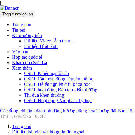
|
Toggle navigation
Trang chủ
Tin bài
Đa phương tiện
Dữ liệu Video, Âm thanh
Dữ liệu Hình ảnh
Văn bản
Hợp tác quốc tế
Khám phá Sơn La
Xem thêm
CSDL Khiếu nại tố cáo
CSDL Các hoạt động Truyền thông
CSDL Đề tài nghiên cứu khoa học
CSDL hoạt động Đào tạo - Bồi dưỡng
Thi đua khen thưởng
CSDL Hoạt động Xử phạt - kỷ luật
Các đồng chí lãnh đạo tỉnh dâng hương, dâng hoa Tượng đài Bác Hồ,
Thứ 5, 6/8/2026 - 07:47
Trang chủ
Dữ liệu bài viết về thông tin đối ngoại