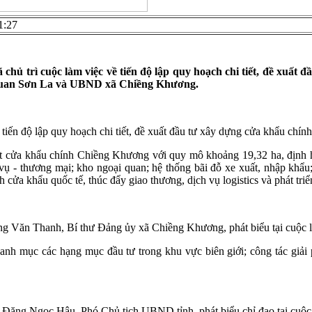
1:27
chủ trì cuộc làm việc về tiến độ lập quy hoạch chi tiết, đề xuấ
i quan Sơn La và UBND xã Chiềng Khương.
 tiến độ lập quy hoạch chi tiết, đề xuất đầu tư xây dựng cửa khẩu chí
tiết cửa khẩu chính Chiềng Khương với quy mô khoảng 19,32 ha, địn
h vụ - thương mại; kho ngoại quan; hệ thống bãi đỗ xe xuất, nhập kh
h cửa khẩu quốc tế, thúc đẩy giao thương, dịch vụ logistics và phát triể
g Văn Thanh, Bí thư Đảng ủy xã Chiềng Khương, phát biểu tại cuộc l
anh mục các hạng mục đầu tư trong khu vực biên giới; công tác giải p
 Đặng Ngọc Hậu, Phó Chủ tịch UBND tỉnh, phát biểu chỉ đạo tại cuộc 