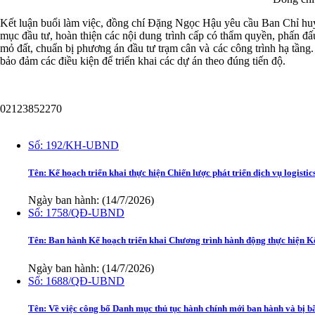
Kết luận buổi làm việc, đồng chí Đặng Ngọc Hậu yêu cầu Ban Chỉ huy 
mục đầu tư, hoàn thiện các nội dung trình cấp có thẩm quyền, phấn đấu
mỏ đất, chuẩn bị phương án đầu tư trạm cân và các công trình hạ tầng
bảo đảm các điều kiện để triển khai các dự án theo đúng tiến độ.
02123852270
Văn bản
Số:
192/KH-UBND
Tên:
Kế hoạch triển khai thực hiện Chiến lược phát triển dịch vụ logisti
Ngày ban hành: (14/7/2026)
Số:
1758/QĐ-UBND
Tên:
Ban hành Kế hoạch triển khai Chương trình hành động thực hiện K
Ngày ban hành: (14/7/2026)
Số:
1688/QĐ-UBND
Tên:
Về việc công bố Danh mục thủ tục hành chính mới ban hành và bị b