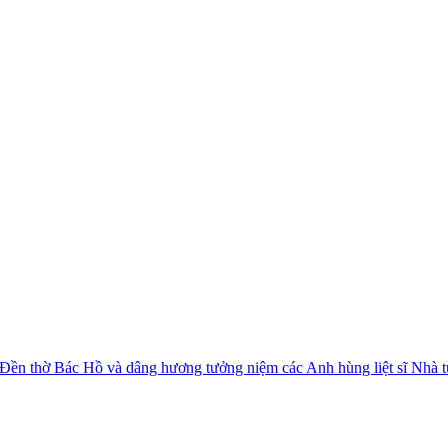
 Đền thờ Bác Hồ và dâng hương tưởng niệm các Anh hùng liệt sĩ Nhà 