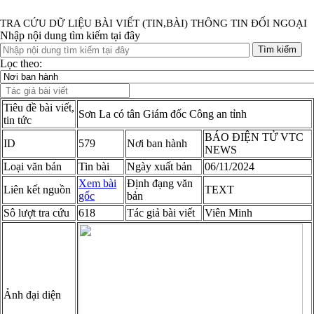
TRA CỨU DỮ LIỆU BÀI VIẾT (TIN,BÀI) THÔNG TIN ĐỐI NGOẠI
Nhập nội dung tìm kiếm tại đây
Tìm kiếm
Lọc theo:
Tiêu đề bài viết,
Sơn La có tân Giám đốc Công an tỉnh
tin tức
BÁO ĐIỆN TỬ VTC
ID
579
Nơi ban hành
NEWS
Loại văn bản
Tin bài
Ngày xuất bản
06/11/2024
Xem bài
Định đạng văn
Liên kết nguồn
TEXT
gốc
bản
Sô lượt tra cứu
618
Tác giả bài viết
Viên Minh
Ảnh đại diện