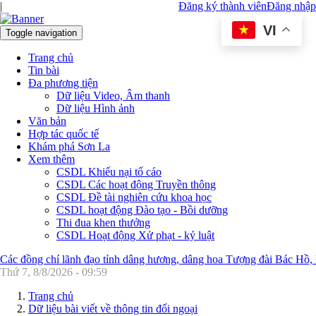
|
Đăng ký thành viên
Đăng nhập
VI
Toggle navigation
Trang chủ
Tin bài
Đa phương tiện
Dữ liệu Video, Âm thanh
Dữ liệu Hình ảnh
Văn bản
Hợp tác quốc tế
Khám phá Sơn La
Xem thêm
CSDL Khiếu nại tố cáo
CSDL Các hoạt động Truyền thông
CSDL Đề tài nghiên cứu khoa học
CSDL hoạt động Đào tạo - Bồi dưỡng
Thi đua khen thưởng
CSDL Hoạt động Xử phạt - kỷ luật
Các đồng chí lãnh đạo tỉnh dâng hương, dâng hoa Tượng đài Bác Hồ,
Thứ 7, 8/8/2026 - 09:59
Trang chủ
Dữ liệu bài viết về thông tin đối ngoại