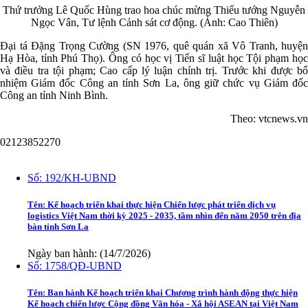
Thứ trưởng Lê Quốc Hùng trao hoa chúc mừng Thiếu tướng Nguyễn
Ngọc Vân, Tư lệnh Cảnh sát cơ động. (Ảnh: Cao Thiên)
Đại tá Đặng Trọng Cường (SN 1976, quê quán xã Vô Tranh, huyện
Hạ Hòa, tỉnh Phú Thọ). Ông có học vị Tiến sĩ luật học Tội phạm học
và điều tra tội phạm; Cao cấp lý luận chính trị. Trước khi được bổ
nhiệm Giám đốc Công an tỉnh Sơn La, ông giữ chức vụ Giám đốc
Công an tỉnh Ninh Bình.
Theo: vtcnews.vn
02123852270
Văn bản
Số:
192/KH-UBND
Tên:
Kế hoạch triển khai thực hiện Chiến lược phát triển dịch vụ
logistics Việt Nam thời kỳ 2025 - 2035, tầm nhìn đến năm 2050 trên địa
bàn tỉnh Sơn La
Ngày ban hành: (14/7/2026)
Số:
1758/QĐ-UBND
Tên:
Ban hành Kế hoạch triển khai Chương trình hành động thực hiện
Kế hoạch chiến lược Cộng đồng Văn hóa - Xã hội ASEAN tại Việt Nam