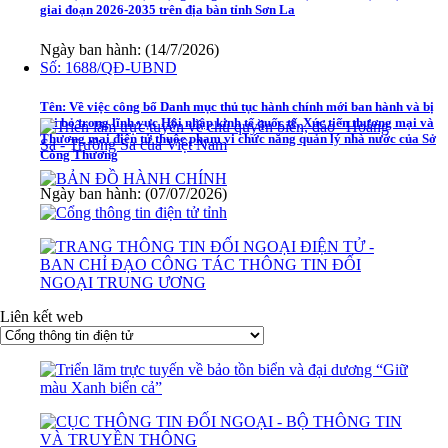
giai đoạn 2026-2035 trên địa bàn tỉnh Sơn La
Ngày ban hành: (14/7/2026)
Số:
1688/QĐ-UBND
Tên:
Về việc công bố Danh mục thủ tục hành chính mới ban hành và bị
bãi bỏ trong lĩnh vực Hội nhập kinh tế quốc tế, Xúc tiến thương mại và
Thương mại điện tử thuộc phạm vi chức năng quản lý nhà nước của Sở
Công Thương
Ngày ban hành: (07/07/2026)
Liên kết web